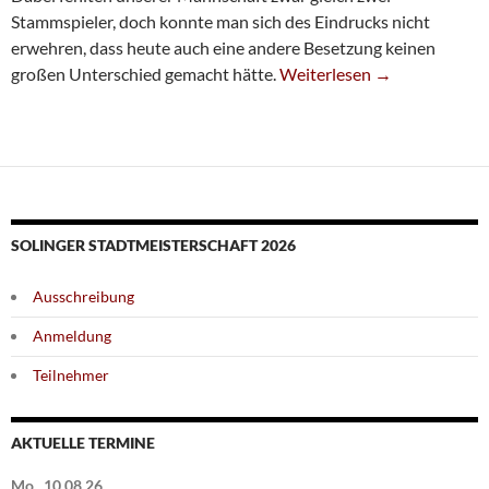
Stammspieler, doch konnte man sich des Eindrucks nicht
erwehren, dass heute auch eine andere Besetzung keinen
Sechste Kassiert Herbe Nie
großen Unterschied gemacht hätte.
Weiterlesen
→
SOLINGER STADTMEISTERSCHAFT 2026
Ausschreibung
Anmeldung
Teilnehmer
AKTUELLE TERMINE
Mo., 10.08.26