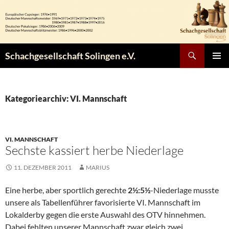
Zum
Inhalt
springen
Suchen
Schachgesellschaft Solingen e.V.
PRIMÄR
MENÜ
Kategoriearchiv: VI. Mannschaft
VI. MANNSCHAFT
Sechste kassiert herbe Niederlage
11. DEZEMBER 2011
MARIUS
Eine herbe, aber sportlich gerechte
2½:5½
-Niederlage musste
unsere als Tabellenführer favorisierte VI. Mannschaft im
Lokalderby gegen die erste Auswahl des OTV hinnehmen.
Dabei fehlten unserer Mannschaft zwar gleich zwei