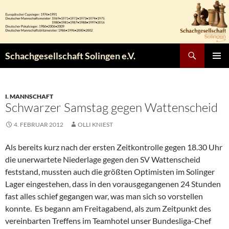
Zum
Inhalt
springen
Suchen
Schachgesellschaft Solingen e.V.
PRIMÄR
MENÜ
I. MANNSCHAFT
Schwarzer Samstag gegen Wattenscheid
4. FEBRUAR 2012
OLLI KNIEST
Als bereits kurz nach der ersten Zeitkontrolle gegen 18.30 Uhr
die unerwartete Niederlage gegen den SV Wattenscheid
feststand, mussten auch die größten Optimisten im Solinger
Lager eingestehen, dass in den vorausgegangenen 24 Stunden
fast alles schief gegangen war, was man sich so vorstellen
konnte. Es begann am Freitagabend, als zum Zeitpunkt des
vereinbarten Treffens im Teamhotel unser Bundesliga-Chef