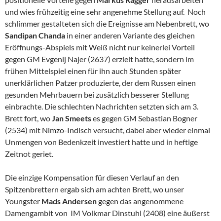
und wies frühzeitig eine sehr angenehme Stellung auf. Noch
schlimmer gestalteten sich die Ereignisse am Nebenbrett, wo
Sandipan Chanda
in einer anderen Variante des gleichen
Eröffnungs-Abspiels mit Weiß nicht nur keinerlei Vorteil
gegen GM Evgenij Najer (2637) erzielt hatte, sondern im
frühen Mittelspiel einen für ihn auch Stunden später
unerklärlichen Patzer produzierte, der dem Russen einen
gesunden Mehrbauern bei zusätzlich besserer Stellung
einbrachte. Die schlechten Nachrichten setzten sich am 3.
Brett fort, wo
Jan Smeets
es gegen GM Sebastian Bogner
(2534) mit Nimzo-Indisch versucht, dabei aber wieder einmal
Unmengen von Bedenkzeit investiert hatte und in heftige
Zeitnot geriet.
Die einzige Kompensation für diesen Verlauf an den
Spitzenbrettern ergab sich am achten Brett, wo unser
Youngster
Mads Andersen
gegen das angenommene
Damengambit von IM Volkmar Dinstuhl (2408) eine äußerst