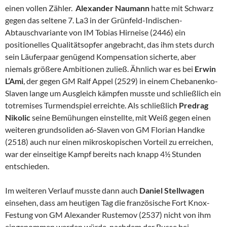
einen vollen Zähler.
Alexander Naumann
hatte mit Schwarz
gegen das seltene 7. La3 in der Grünfeld-Indischen-
Abtauschvariante von IM Tobias Hirneise (2446) ein
positionelles Qualitätsopfer angebracht, das ihm stets durch
sein Läuferpaar genügend Kompensation sicherte, aber
niemals größere Ambitionen zuließ. Ähnlich war es bei
Erwin
L’Ami
, der gegen GM Ralf Appel (2529) in einem Chebanenko-
Slaven lange um Ausgleich kämpfen musste und schließlich ein
totremises Turmendspiel erreichte. Als schließlich
Predrag
Nikolic
seine Bemühungen einstellte, mit Weiß gegen einen
weiteren grundsoliden a6-Slaven von GM Florian Handke
(2518) auch nur einen mikroskopischen Vorteil zu erreichen,
war der einseitige Kampf bereits nach knapp 4½ Stunden
entschieden.
Im weiteren Verlauf musste dann auch
Daniel Stellwagen
einsehen, dass am heutigen Tag die französische Fort Knox-
Festung von GM Alexander Rustemov (2537) nicht von ihm
eingenommen werden würde, nachdem der Russe bei