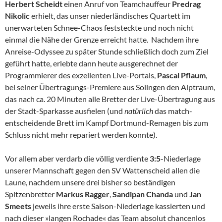
Herbert Scheidt
einen Anruf von Teamchauffeur
Predrag
Nikolic
erhielt, das unser niederländisches Quartett im
unerwarteten Schnee-Chaos feststeckte und noch nicht
einmal die Nähe der Grenze erreicht hatte. Nachdem ihre
Anreise-Odyssee zu später Stunde schließlich doch zum Ziel
geführt hatte, erlebte dann heute ausgerechnet der
Programmierer des exzellenten Live-Portals,
Pascal Pflaum
,
bei seiner Übertragungs-Premiere aus Solingen den Alptraum,
das nach ca. 20 Minuten alle Bretter der Live-Übertragung aus
der Stadt-Sparkasse ausfielen (und
natürlich
das match-
entscheidende Brett im Kampf Dortmund-Remagen bis zum
Schluss nicht mehr repariert werden konnte).
Vor allem aber verdarb die völlig verdiente
3:5
-Niederlage
unserer Mannschaft gegen den SV Wattenscheid allen die
Laune, nachdem unsere drei bisher so beständigen
Spitzenbretter
Markus Ragger
,
Sandipan Chanda
und
Jan
Smeets
jeweils ihre erste Saison-Niederlage kassierten und
nach dieser »langen Rochade« das Team absolut chancenlos