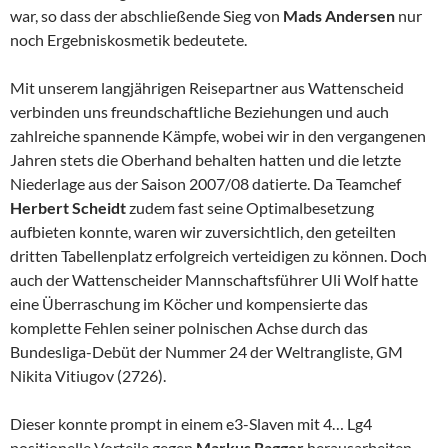
war, so dass der abschließende Sieg von
Mads Andersen
nur
noch Ergebniskosmetik bedeutete.
Mit unserem langjährigen Reisepartner aus Wattenscheid
verbinden uns freundschaftliche Beziehungen und auch
zahlreiche spannende Kämpfe, wobei wir in den vergangenen
Jahren stets die Oberhand behalten hatten und die letzte
Niederlage aus der Saison 2007/08 datierte. Da Teamchef
Herbert Scheidt
zudem fast seine Optimalbesetzung
aufbieten konnte, waren wir zuversichtlich, den geteilten
dritten Tabellenplatz erfolgreich verteidigen zu können. Doch
auch der Wattenscheider Mannschaftsführer Uli Wolf hatte
eine Überraschung im Köcher und kompensierte das
komplette Fehlen seiner polnischen Achse durch das
Bundesliga-Debüt der Nummer 24 der Weltrangliste, GM
Nikita Vitiugov (2726).
Dieser konnte prompt in einem e3-Slaven mit 4… Lg4
positionelle Vorteile gegen
Markus Ragger
herausarbeiten