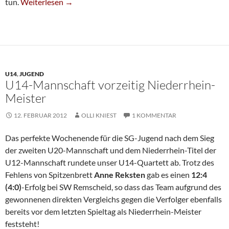
Erste Niederlage Für 7. Mannschaft
tun.
Weiterlesen
→
U14
,
JUGEND
U14-Mannschaft vorzeitig Niederrhein-
Meister
12. FEBRUAR 2012
OLLI KNIEST
1 KOMMENTAR
Das perfekte Wochenende für die SG-Jugend nach dem Sieg
der zweiten U20-Mannschaft und dem Niederrhein-Titel der
U12-Mannschaft rundete unser U14-Quartett ab. Trotz des
Fehlens von Spitzenbrett
Anne Reksten
gab es einen
12:4
(4:0)
-Erfolg bei SW Remscheid, so dass das Team aufgrund des
gewonnenen direkten Vergleichs gegen die Verfolger ebenfalls
bereits vor dem letzten Spieltag als Niederrhein-Meister
feststeht!