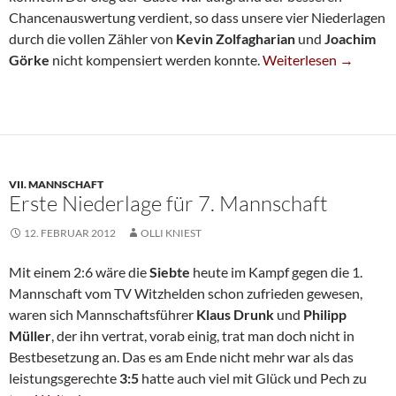
Chancenauswertung verdient, so dass unsere vier Niederlagen
durch die vollen Zähler von
Kevin Zolfagharian
und
Joachim
Vierte Unterliegt Im 
Görke
nicht kompensiert werden konnte.
Weiterlesen
→
VII. MANNSCHAFT
Erste Niederlage für 7. Mannschaft
12. FEBRUAR 2012
OLLI KNIEST
Mit einem 2:6 wäre die
Siebte
heute im Kampf gegen die 1.
Mannschaft vom TV Witzhelden schon zufrieden gewesen,
waren sich Mannschaftsführer
Klaus Drunk
und
Philipp
Müller
, der ihn vertrat, vorab einig, trat man doch nicht in
Bestbesetzung an. Das es am Ende nicht mehr war als das
leistungsgerechte
3:5
hatte auch viel mit Glück und Pech zu