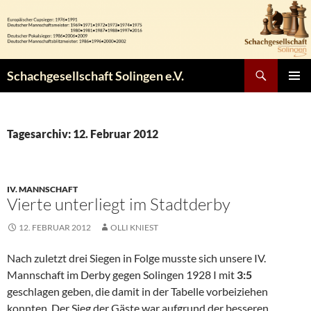
Zum
Inhalt
springen
Suchen
Schachgesellschaft Solingen e.V.
PRIMÄR
MENÜ
Tagesarchiv: 12. Februar 2012
IV. MANNSCHAFT
Vierte unterliegt im Stadtderby
12. FEBRUAR 2012
OLLI KNIEST
Nach zuletzt drei Siegen in Folge musste sich unsere IV.
Mannschaft im Derby gegen Solingen 1928 I mit
3:5
geschlagen geben, die damit in der Tabelle vorbeiziehen
konnten. Der Sieg der Gäste war aufgrund der besseren