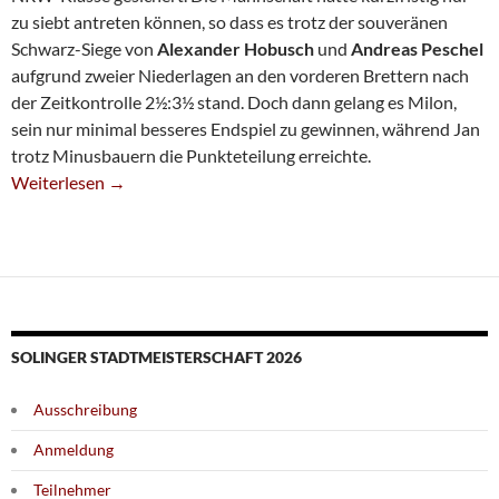
zu siebt antreten können, so dass es trotz der souveränen
Schwarz-Siege von
Alexander Hobusch
und
Andreas Peschel
aufgrund zweier Niederlagen an den vorderen Brettern nach
der Zeitkontrolle 2½:3½ stand. Doch dann gelang es Milon,
sein nur minimal besseres Endspiel zu gewinnen, während Jan
trotz Minusbauern die Punkteteilung erreichte.
Dritte Schafft Klassenerhalt
Weiterlesen
→
SOLINGER STADTMEISTERSCHAFT 2026
Ausschreibung
Anmeldung
Teilnehmer