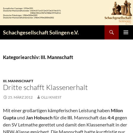
Zum
Inhalt
springen
Suchen
Schachgesellschaft Solingen e.V.
PRIMÄR
MENÜ
Kategoriearchiv: III. Mannschaft
III. MANNSCHAFT
Dritte schafft Klassenerhalt
25. MÄRZ 2012
OLLI KNIEST
Mit einer großartigen kämpferischen Leistung haben
Milon
Gupta
und
Jan Hobusch
für die
III.
Mannschaft das
4:4
gegen
den SV Letmathe gerettet und damit den Klassenerhalt in der
NRW-Klasse gesichert. Die Mannschaft hatte kurzfristig nur