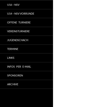
U16 – NSV
U14 – NSV VORRUNDE
OFFENE TURNIERE
VEREINSTURNIERE
JUGENDSCHACH
TERMINE
LINKS
INFOS PER E-MAIL
SPONSOREN
ARCHIVE