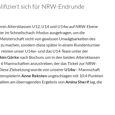
ifiziert sich für NRW-Endrunde
T
üngeren Altersklassen U12, U14 und U14w auf NRW-Ebene
ier im Schnellschach-Modus ausgetragen, um die
 Meisterschaft nicht von gewissen Unwägbarkeiten des
zu machen, sondern diese später in einem Rundenturnier
ch reisten unser U14w- und das U14-Team unter der
him Görke
nach Bochum, um in den beiden Altersklassen
n 6 Mannschaften anzustreben, der das Ticket zur NRW-
iese Zielsetzung wurde von unserer
U14w
– Mannschaft
tzenspielerin
Anne Reksten
ungeschlagen mit 10:4 Punkten
or allem am überragenden Ergebnis von
Amina Sherif
lag, die
 Sich Für NRW-Endrunde