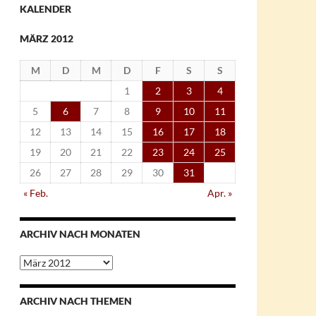
KALENDER
MÄRZ 2012
M
D
M
D
F
S
S
1
2
3
4
5
6
7
8
9
10
11
12
13
14
15
16
17
18
19
20
21
22
23
24
25
26
27
28
29
30
31
« Feb.
Apr. »
ARCHIV NACH MONATEN
Archiv
nach
Monaten
ARCHIV NACH THEMEN