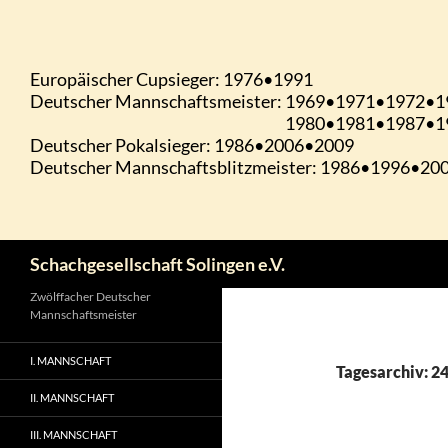
Zum
Inhalt
springen
Suchen
Schachgesellschaft Solingen e.V.
Zwölffacher Deutscher
Mannschaftsmeister
I. MANNSCHAFT
Tagesarchiv: 2
II. MANNSCHAFT
III. MANNSCHAFT