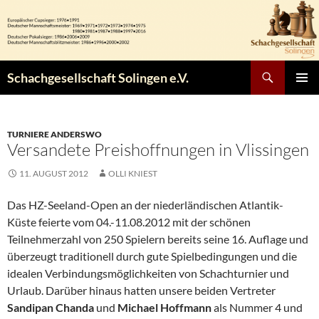
Zum
Inhalt
springen
Suchen
Schachgesellschaft Solingen e.V.
PRIMÄR
MENÜ
TURNIERE ANDERSWO
Versandete Preishoffnungen in Vlissingen
11. AUGUST 2012
OLLI KNIEST
Das HZ-Seeland-Open an der niederländischen Atlantik-
Küste feierte vom 04.-11.08.2012 mit der schönen
Teilnehmerzahl von 250 Spielern bereits seine 16. Auflage und
überzeugt traditionell durch gute Spielbedingungen und die
idealen Verbindungsmöglichkeiten von Schachturnier und
Urlaub. Darüber hinaus hatten unsere beiden Vertreter
Sandipan Chanda
und
Michael Hoffmann
als Nummer 4 und