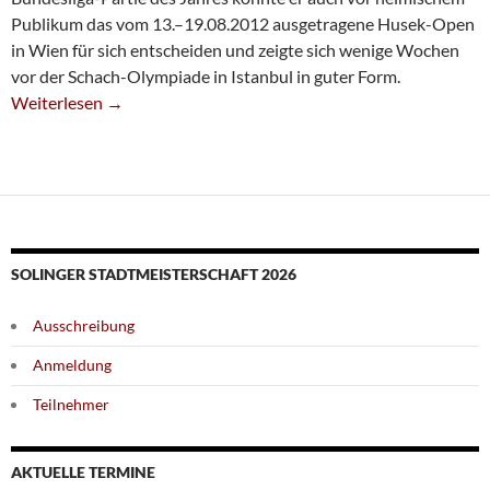
Publikum das vom 13.–19.08.2012 ausgetragene Husek-Open
in Wien für sich entscheiden und zeigte sich wenige Wochen
vor der Schach-Olympiade in Istanbul in guter Form.
Markus Ragger Gewinnt Auch Husek-Open In Wien
Weiterlesen
→
SOLINGER STADTMEISTERSCHAFT 2026
Ausschreibung
Anmeldung
Teilnehmer
AKTUELLE TERMINE