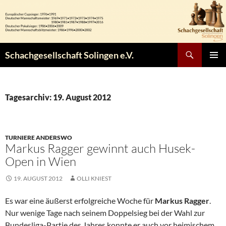
Zum
Inhalt
springen
Suchen
Schachgesellschaft Solingen e.V.
PRIMÄR
MENÜ
Tagesarchiv: 19. August 2012
TURNIERE ANDERSWO
Markus Ragger gewinnt auch Husek-
Open in Wien
19. AUGUST 2012
OLLI KNIEST
Es war eine äußerst erfolgreiche Woche für
Markus Ragger
.
Nur wenige Tage nach seinem Doppelsieg bei der Wahl zur
Bundesliga-Partie des Jahres konnte er auch vor heimischem