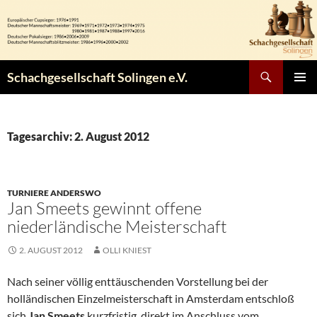
Zum
Inhalt
springen
Suchen
Schachgesellschaft Solingen e.V.
PRIMÄR
MENÜ
Tagesarchiv: 2. August 2012
TURNIERE ANDERSWO
Jan Smeets gewinnt offene
niederländische Meisterschaft
2. AUGUST 2012
OLLI KNIEST
Nach seiner völlig enttäuschenden Vorstellung bei der
holländischen Einzelmeisterschaft in Amsterdam entschloß
sich
Jan Smeets
kurzfristig, direkt im Anschluss vom