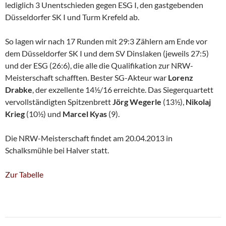
lediglich 3 Unentschieden gegen ESG I, den gastgebenden
Düsseldorfer SK I und Turm Krefeld ab.
So lagen wir nach 17 Runden mit 29:3 Zählern am Ende vor
dem Düsseldorfer SK I und dem SV Dinslaken (jeweils 27:5)
und der ESG (26:6), die alle die Qualifikation zur NRW-
Meisterschaft schafften. Bester SG-Akteur war
Lorenz
Drabke
, der exzellente 14½/16 erreichte. Das Siegerquartett
vervollständigten Spitzenbrett
Jörg Wegerle
(13½),
Nikolaj
Krieg
(10½) und
Marcel Kyas
(9).
Die NRW-Meisterschaft findet am 20.04.2013 in
Schalksmühle bei Halver statt.
Zur Tabelle
Beitragsnavigation