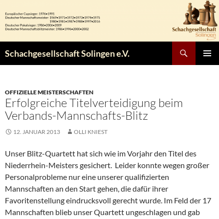
Zum
Inhalt
springen
Suchen
Schachgesellschaft Solingen e.V.
PRIMÄR
MENÜ
OFFIZIELLE MEISTERSCHAFTEN
Erfolgreiche Titelverteidigung beim
Verbands-Mannschafts-Blitz
12. JANUAR 2013
OLLI KNIEST
Unser Blitz-Quartett hat sich wie im Vorjahr den Titel des
Niederrhein-Meisters gesichert. Leider konnte wegen großer
Personalprobleme nur eine unserer qualifizierten
Mannschaften an den Start gehen, die dafür ihrer
Favoritenstellung eindrucksvoll gerecht wurde. Im Feld der 17
Mannschaften blieb unser Quartett ungeschlagen und gab