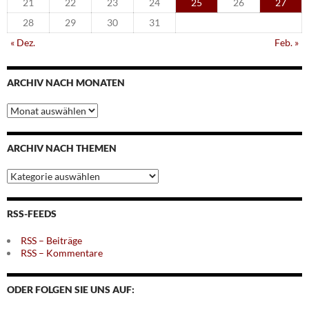
21
22
23
24
25
26
27
28
29
30
31
« Dez.
Feb. »
ARCHIV NACH MONATEN
Archiv
nach
Monaten
ARCHIV NACH THEMEN
Archiv
nach
Themen
RSS-FEEDS
RSS – Beiträge
RSS – Kommentare
ODER FOLGEN SIE UNS AUF: