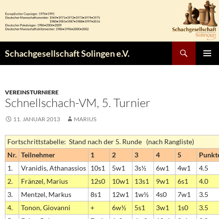
Zum
Inhalt
springen
Suchen
Schachgesellschaft Solingen e.V.
PRIMÄR
MENÜ
VEREINSTURNIERE
Schnellschach-VM, 5. Turnier
11. JANUAR 2013
MARIUS
Fortschrittstabelle: Stand nach der 5. Runde (nach Rangliste)
Nr.
Teilnehmer
1
2
3
4
5
Punkt
1.
Vranidis, Athanassios
10s1
5w1
3s½
6w1
4w1
4.5
2.
Fränzel, Marius
12s0
10w1
13s1
9w1
6s1
4.0
3.
Mentzel, Markus
8s1
12w1
1w½
4s0
7w1
3.5
4.
Tonon, Giovanni
+
6w½
5s1
3w1
1s0
3.5