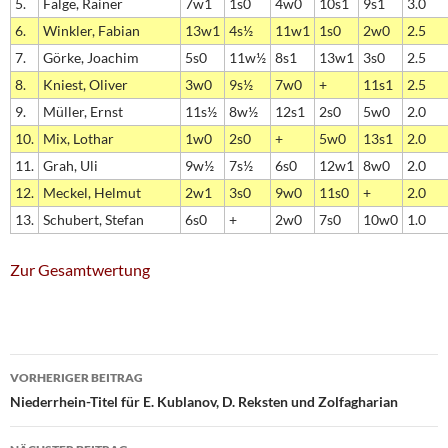
5.
Falge, Rainer
7w1
1s0
4w0
10s1
9s1
3.0
6.
Winkler, Fabian
13w1
4s½
11w1
1s0
2w0
2.5
7.
Görke, Joachim
5s0
11w½
8s1
13w1
3s0
2.5
8.
Kniest, Oliver
3w0
9s½
7w0
+
11s1
2.5
9.
Müller, Ernst
11s½
8w½
12s1
2s0
5w0
2.0
10.
Mix, Lothar
1w0
2s0
+
5w0
13s1
2.0
11.
Grah, Uli
9w½
7s½
6s0
12w1
8w0
2.0
12.
Meckel, Helmut
2w1
3s0
9w0
11s0
+
2.0
13.
Schubert, Stefan
6s0
+
2w0
7s0
10w0
1.0
Zur Gesamtwertung
Beitragsnavigation
VORHERIGER BEITRAG
Niederrhein-Titel für E. Kublanov, D. Reksten und Zolfagharian