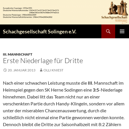
Zum
Inhalt
springen
Suchen
Schachgesellschaft Solingen e.V.
PRIMÄR
MENÜ
III. MANNSCHAFT
Erste Niederlage für Dritte
20. JANUAR 2013
OLLI KNIEST
Nach einer schwachen Leistung musste die
III
. Mannschaft im
Heimspiel gegen den SK Herne Sodingen eine
3:5
-Niederlage
hinnehmen. Dabei litt das Team nicht nur an einer
verschenkten Partie durch Handy-Klingeln, sondern vor allem
unter der miserablen Chancenauswertung, durch die
schließlich nicht einmal eine Partie gewonnen werden konnte.
Dennoch bleibt die Dritte zur Saisonhalbzeit mit 8:2 Zählern