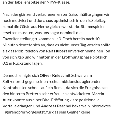
an der Tabellenspitze der NRW-Klasse.
Nach der glänzend verlaufenen ersten Saisonhälfte gingen wir
hoch motiviert und durchaus optimistisch in den 5. Spieltag,
zumal die Gäste aus Herne gleich zwei starke Stammspieler
ersetzen mussten, was uns sogar nominell die
Favoritenstellung zukommen ließ. Doch bereits nach 10
Minuten deutete sich an, dass es nicht unser Tag werden sollte,
als das Mobiltelefon von
Ralf Hubert
unverkennbar einen Ton
von sich gab und wir mitten in der Eröffnungsphase plötzlich
0:1 in Rückstand lagen.
Dennoch einigte sich
Oliver Kniest
mit Schwarz am
Spitzenbrett gegen seinen recht ambitionslos agierenden
Kontrahenten schnell auf ein Remis, da sich die Ereignisse an
den hinteren Brettern sehr erfreulich entwickelten.
Martin
Auer
konnte aus einer Bird-Eröffnung klare positionelle
Vorteile erlangen und
Andreas Peschel
bekam ein inkorrektes
Figurenopfer vorgesetzt, für das sein Gegner keine