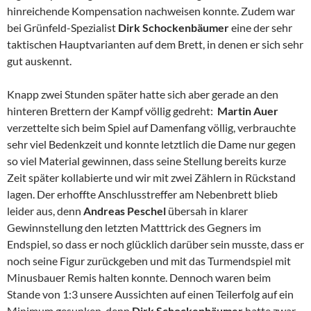
hinreichende Kompensation nachweisen konnte. Zudem war
bei Grünfeld-Spezialist
Dirk Schockenbäumer
eine der sehr
taktischen Hauptvarianten auf dem Brett, in denen er sich sehr
gut auskennt.
Knapp zwei Stunden später hatte sich aber gerade an den
hinteren Brettern der Kampf völlig gedreht:
Martin Auer
verzettelte sich beim Spiel auf Damenfang völlig, verbrauchte
sehr viel Bedenkzeit und konnte letztlich die Dame nur gegen
so viel Material gewinnen, dass seine Stellung bereits kurze
Zeit später kollabierte und wir mit zwei Zählern in Rückstand
lagen. Der erhoffte Anschlusstreffer am Nebenbrett blieb
leider aus, denn
Andreas Peschel
übersah in klarer
Gewinnstellung den letzten Matttrick des Gegners im
Endspiel, so dass er noch glücklich darüber sein musste, dass er
noch seine Figur zurückgeben und mit das Turmendspiel mit
Minusbauer Remis halten konnte. Dennoch waren beim
Stande von 1:3 unsere Aussichten auf einen Teilerfolg auf ein
Minimum gesunken, denn
Dirk Schockenbäumer
hatte zwar