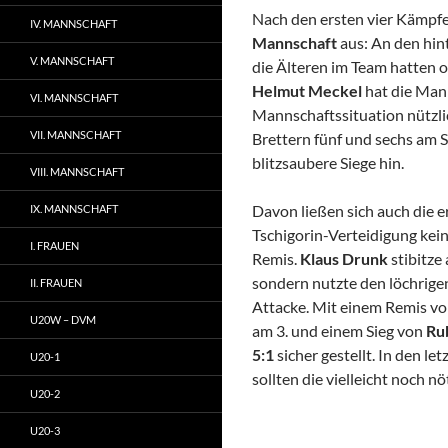
Nach den ersten vier Kämpfe
IV. MANNSCHAFT
Mannschaft
aus: An den hin
V. MANNSCHAFT
die Älteren im Team hatten 
Helmut Meckel
hat die Mann
VI. MANNSCHAFT
Mannschaftssituation nützl
VII. MANNSCHAFT
Brettern fünf und sechs am S
blitzsaubere Siege hin.
VIII. MANNSCHAFT
Davon ließen sich auch die e
IX. MANNSCHAFT
Tschigorin-Verteidigung kei
I. FRAUEN
Remis.
Klaus Drunk
stibitze
sondern nutzte den löchrige
II. FRAUEN
Attacke. Mit einem Remis v
U20W – DVM
am 3. und einem Sieg von
Ru
5:1
sicher gestellt. In den 
U20-1
sollten die vielleicht noch n
U20-2
U20-3