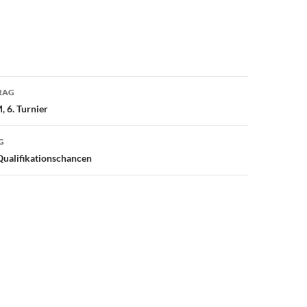
avigation
RAG
 6. Turnier
G
ualifikationschancen