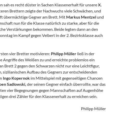
n sah es recht düster in Sachen Klassenerhalt für unsere
X.
teren Brettern zeigte der Nachwuchs viele Schwächen, und
oft übermächtige Gegner am Brett. Mit
Markus Mentzel
und
schaft nun für die Klasse natürlich zu starke, aber für die
iche Verstärkungen bekommen. Beide legten dann an den
onntag im Kampf gegen Velbert in der 2. Bezirksklasse auch
rsten vier Bretter motivieren:
Philipp Müller
ließ in der
ne Angriffe des Weißen zu und erreichte problemlos ein
 an Brett 2 gegen den Schwarzen nicht nur eine Leichtfigur,
n, sizilianischen Aufbau des Gegners zur entscheidenden
on
Ingo Kopernok
im Mittelspiel mit gegenseitigen Chancen
ben Sadlowski,
der seinen Gegner einfach überrollte, war das
letzten vier Begegnungen gegen Mannschaften auf Augenhöhe
ötigen drei Zähler für den Klassenerhalt zu erreichen sein.
Philipp Müller