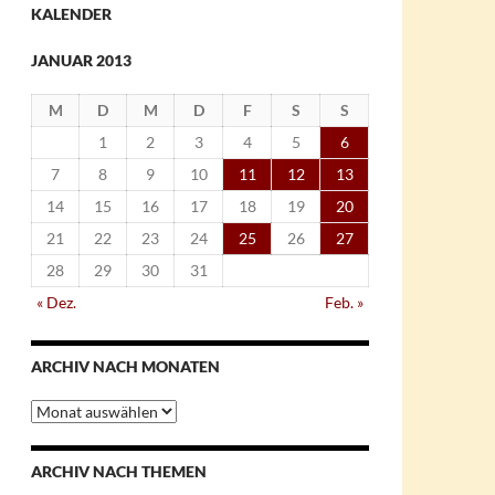
KALENDER
JANUAR 2013
M
D
M
D
F
S
S
1
2
3
4
5
6
7
8
9
10
11
12
13
14
15
16
17
18
19
20
21
22
23
24
25
26
27
28
29
30
31
« Dez.
Feb. »
ARCHIV NACH MONATEN
Archiv
nach
Monaten
ARCHIV NACH THEMEN