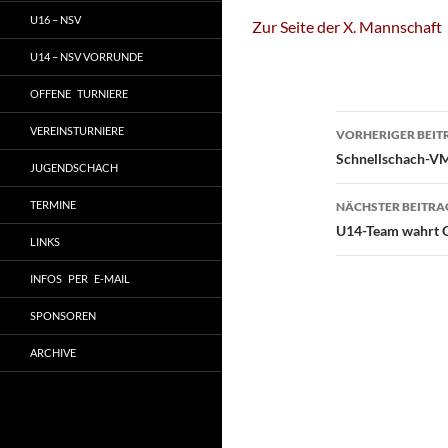
U16 – NSV
Zur Seite der X. Mannschaft
U14 – NSV VORRUNDE
OFFENE TURNIERE
Beitragsn
VEREINSTURNIERE
VORHERIGER BEIT
Schnellschach-VM,
JUGENDSCHACH
TERMINE
NÄCHSTER BEITRA
U14-Team wahrt Q
LINKS
INFOS PER E-MAIL
SPONSOREN
ARCHIVE