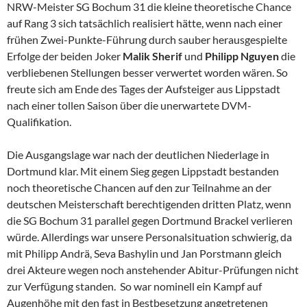
NRW-Meister SG Bochum 31 die kleine theoretische Chance
auf Rang 3 sich tatsächlich realisiert hätte, wenn nach einer
frühen Zwei-Punkte-Führung durch sauber herausgespielte
Erfolge der beiden Joker
Malik Sherif
und
Philipp Nguyen
die
verbliebenen Stellungen besser verwertet worden wären. So
freute sich am Ende des Tages der Aufsteiger aus Lippstadt
nach einer tollen Saison über die unerwartete DVM-
Qualifikation.
Die Ausgangslage war nach der deutlichen Niederlage in
Dortmund klar. Mit einem Sieg gegen Lippstadt bestanden
noch theoretische Chancen auf den zur Teilnahme an der
deutschen Meisterschaft berechtigenden dritten Platz, wenn
die SG Bochum 31 parallel gegen Dortmund Brackel verlieren
würde. Allerdings war unsere Personalsituation schwierig, da
mit Philipp Andrä, Seva Bashylin und Jan Porstmann gleich
drei Akteure wegen noch anstehender Abitur-Prüfungen nicht
zur Verfügung standen. So war nominell ein Kampf auf
Augenhöhe mit den fast in Bestbesetzung angetretenen