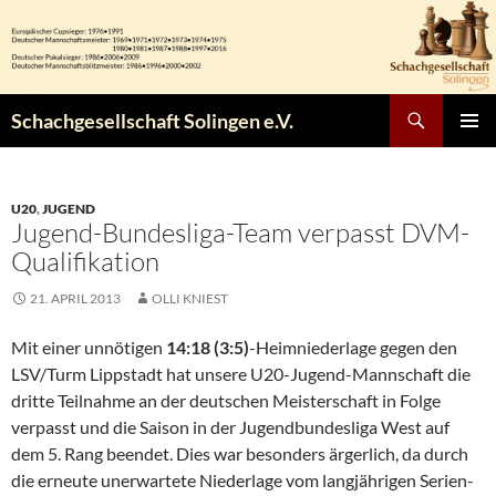
Zum
Inhalt
springen
Suchen
Schachgesellschaft Solingen e.V.
PRIMÄR
MENÜ
U20
,
JUGEND
Jugend-Bundesliga-Team verpasst DVM-
Qualifikation
21. APRIL 2013
OLLI KNIEST
Mit einer unnötigen
14:18 (3:5)
-Heimniederlage gegen den
LSV/Turm Lippstadt hat unsere U20-Jugend-Mannschaft die
dritte Teilnahme an der deutschen Meisterschaft in Folge
verpasst und die Saison in der Jugendbundesliga West auf
dem 5. Rang beendet. Dies war besonders ärgerlich, da durch
die erneute unerwartete Niederlage vom langjährigen Serien-