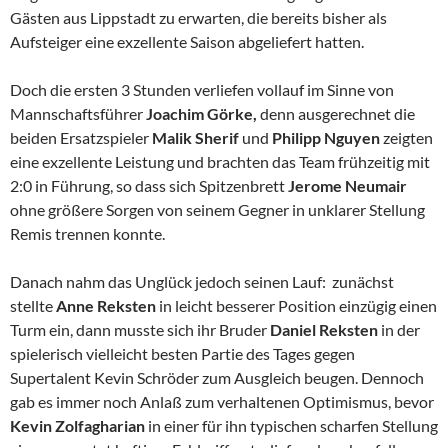
Gästen aus Lippstadt zu erwarten, die bereits bisher als
Aufsteiger eine exzellente Saison abgeliefert hatten.
Doch die ersten 3 Stunden verliefen vollauf im Sinne von
Mannschaftsführer
Joachim Görke,
denn ausgerechnet die
beiden Ersatzspieler
Malik Sherif
und
Philipp
Nguyen
zeigten
eine exzellente Leistung und brachten das Team frühzeitig mit
2:0 in Führung, so dass sich Spitzenbrett
Jerome Neumair
ohne größere Sorgen von seinem Gegner in unklarer Stellung
Remis trennen konnte.
Danach nahm das Unglück jedoch seinen Lauf: zunächst
stellte
Anne Reksten
in leicht besserer Position einzügig einen
Turm ein, dann musste sich ihr Bruder
Daniel Reksten
in der
spielerisch vielleicht besten Partie des Tages gegen
Supertalent Kevin Schröder zum Ausgleich beugen. Dennoch
gab es immer noch Anlaß zum verhaltenen Optimismus, bevor
Kevin Zolfagharian
in einer für ihn typischen scharfen Stellung