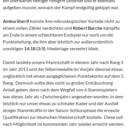
ein unerwartet heftiger Fehlgriff unterlief und er ebenfalls
aufgeben musste, wonach der Kampf endgültig gekippt war.
Amina Sherif
konnte ihre mikroskopischen Vorteile nicht zu
einem vollen Zähler verdichten und
Robert Barche
kämpfte
am Ende in einem schlechteren Endspiel nur noch um die
Punkteteilung, die ihm aber letztlich zur außerordentlich
unnötigen
14:18 (3:5)
-Niederlage verwehrt blieb.
Damit landete unsere Mannschaft in diesem Jahr nach Rang 3
im Jahr 2011 und der Silbermedaille im Vorjahr diesmal etwas
unglücklich mit einem ausgeglichenen Punktekonto auf dem 5.
Rang. Dennoch sollte dies nicht zu großer Enttäuschung
Anlaß geben, denn nach dem Wegfall von 6 Stammspielern
war dieses Jahr als »Zwischenjahr« angesehen worden, in dem
letztlich nur unser etwas zu schmaler Kader und der Ausfall
einiger Stammkräfte in der Saison-Schlussphase die erneute
Qualifikation zur deutschen Meisterschaft kostete. Diese soll
nach Möglichkeit im kommenden Jahr wieder erreicht werden.