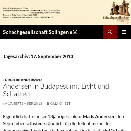
Zum
Inhalt
springen
Suchen
Schachgesellschaft Solingen e.V.
PRIMÄR
MENÜ
Tagesarchiv: 17. September 2013
TURNIERE ANDERSWO
Andersen in Budapest mit Licht und
Schatten
17. SEPTEMBER 2013
OLLI KNIEST
Eigentlich hatte unser 18jähriges Talent
Mads Andersen
den
September selbstverständlich für die Teilnahme an der
Junioren-Weltmeisterschaft verplant. Doch als die FIDE trotz