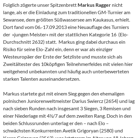
Folglich zögerte unser Spitzenbrett
Markus Ragger
nicht
lange, als er die Einladung zum traditionellen GM-Turnier am
Sewansee, dem größten Süßwassersee am Kaukasus, erhielt.
Dort fand vom 06.-17.09.2013 eine Neuauflage des Turniers
der »jungen Meister« mit der stattlichen Kategorie 16 (Elo-
Durchschnitt 2632) statt. Markus ging dabei durchaus ein
Risiko für seine Elo-Zahl ein, denn er war als einziger
Westeuropäer der Erste der Setzliste und musste sich als
Zweitältester des 10köpfigen Teilnehmerfeldes mit vielen hier
weitgehend unbekannten und häufig auch unterbewerteten
starken Talenten auseinandersetzen.
Markus startete gut mit einem Sieg gegen den ehemaligen
polnischen Juniorenweltmeister Darius Swiercz (2654) und lag
nach sieben Runden nach insgesamt 3 Siegen, 3 Remisen und
einer Niederlage mit 4½/7 auf dem zweiten Rang. Doch in den
beiden Schlussrunden unterlag er den – nach Elo –
schwächsten Konkurrenten Avetik Grigoryan (2580) und
Karen Grigoryan (2563), was letzterem im Alter von 18 Jahren