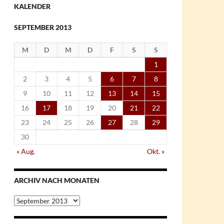
KALENDER
SEPTEMBER 2013
M
D
M
D
F
S
S
1
2
3
4
5
6
7
8
9
10
11
12
13
14
15
16
17
18
19
20
21
22
23
24
25
26
27
28
29
30
« Aug.
Okt. »
ARCHIV NACH MONATEN
Archiv
nach
Monaten