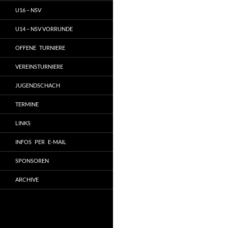
U16 – NSV
U14 – NSV VORRUNDE
OFFENE TURNIERE
VEREINSTURNIERE
JUGENDSCHACH
TERMINE
LINKS
INFOS PER E-MAIL
SPONSOREN
ARCHIVE