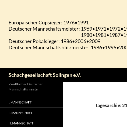
Zum
Inhalt
springen
Suchen
Schachgesellschaft Solingen e.V.
Zwölffacher Deutscher
Mannschaftsmeister
I. MANNSCHAFT
Tagesarchiv: 2
II. MANNSCHAFT
III. MANNSCHAFT