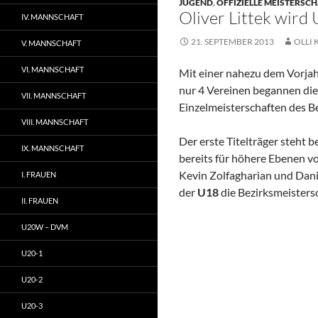
JUGEND
,
OFFIZIELLE MEISTERSC
Oliver Littek wird
IV. MANNSCHAFT
21. SEPTEMBER 2013
OLLI 
V. MANNSCHAFT
VI. MANNSCHAFT
Mit einer nahezu dem Vorjah
nur 4 Vereinen begannen die
VII. MANNSCHAFT
Einzelmeisterschaften des B
VIII. MANNSCHAFT
Der erste Titelträger steht 
IX. MANNSCHAFT
bereits für höhere Ebenen v
Kevin Zolfagharian und Dani
I. FRAUEN
der
U18
die Bezirksmeisters
II. FRAUEN
U20W – DVM
U20-1
U20-2
U20-3