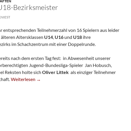
HAFTEN
 U18-Bezirksmeister
KNIEST
r entsprechenden Teilnehmerzahl von 16 Spielern aus leider
 älteren Altersklassen
U14
,
U16
und
U18
ihre
ezirks im Schachzentrum mit einer Doppelrunde.
bereits nach dem ersten Tag fest: in Abwesenheit unserer
orberechtigten Jugend-Bundesliga-Spieler Jan Hobusch,
el Reksten holte sich
Oliver Littek
als einziger Teilnehmer
Oliver Littek Wird U18-Bezirksmeister
chaft.
Weiterlesen
→