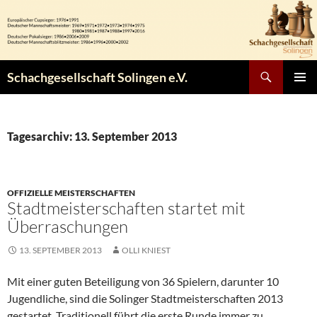
Zum
Inhalt
springen
Suchen
Schachgesellschaft Solingen e.V.
PRIMÄR
MENÜ
Tagesarchiv: 13. September 2013
OFFIZIELLE MEISTERSCHAFTEN
Stadtmeisterschaften startet mit
Überraschungen
13. SEPTEMBER 2013
OLLI KNIEST
Mit einer guten Beteiligung von 36 Spielern, darunter 10
Jugendliche, sind die Solinger Stadtmeisterschaften 2013
gestartet. Traditionell führt die erste Runde immer zu