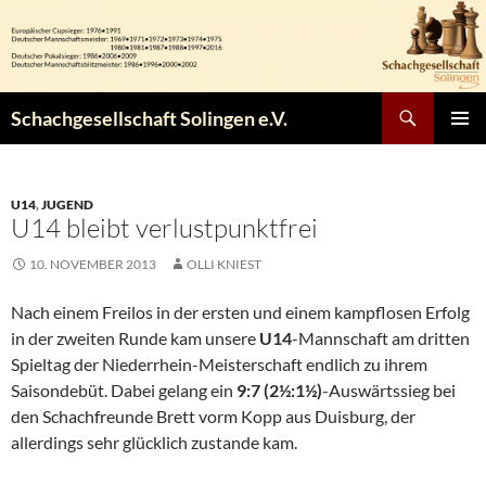
Zum
Inhalt
springen
Suchen
Schachgesellschaft Solingen e.V.
PRIMÄR
MENÜ
U14
,
JUGEND
U14 bleibt verlustpunktfrei
10. NOVEMBER 2013
OLLI KNIEST
Nach einem Freilos in der ersten und einem kampflosen Erfolg
in der zweiten Runde kam unsere
U14
-Mannschaft am dritten
Spieltag der Niederrhein-Meisterschaft endlich zu ihrem
Saisondebüt. Dabei gelang ein
9:7 (2½:1½)
-Auswärtssieg bei
den Schachfreunde Brett vorm Kopp aus Duisburg, der
allerdings sehr glücklich zustande kam.