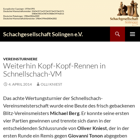
Zum
Inhalt
springen
Suchen
Schachgesellschaft Solingen e.V.
PRIMÄR
MENÜ
VEREINSTURNIERE
Weiterhin Kopf-Kopf-Rennen in
Schnellschach-VM
4. APRIL 2014
OLLI KNIEST
Das achte Wertungsturnier der Schnellschach-
Vereinsmeisterschaft wurde eine Beute des frisch gebackenen
Blitz-Vereinsmeisters
Michael Berg
. Er konnte seine ersten
vier Partien gewinnen und trennte sich dann in der
entscheidenden Schlussrunde von
Oliver Kniest
, der in der
ersten Runde ein Remis gegen
Giovanni Tonon
abgegeben