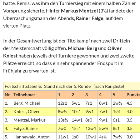
hatte, Remis, was ihm den Turniersieg mit einem halben Zähler
Vorsprung sicherte. Hinter
Markus
Mentzel
(3½) landete der
Überraschungsmann des Abends,
Rainer Falge,
auf dem
vierten Platz.
In der Gesamtwertung ist der Titelkampf nach zwei Dritteln
der Meisterschaft völlig offen.
Michael Berg
und
Oliver
Kniest
haben jeweils drei Turniere gewonnen und zwei zweite
Plätze erreicht, so dass ein sehr spannender Endspurt im
Frühjahr zu erwarten ist.
Fortschrittstabelle: Stand nach der 5. Runde (nach Rangliste)
Nr.
Teilnehmer
1
2
3
4
5
Punkt
1.
Berg, Michael
12s1
5w1
7s1
8w1
2w½
4.5
2.
Kniest, Oliver
8w½
10s1
9w1
7w1
1s½
4.0
3.
Mentzel, Markus
13s½
14w1
8s0
9w1
6s1
3.5
4.
Falge, Rainer
7w0
15s1
13w1
5w½
8s1
3.5
5.
Hannewald, Anton
11w1
1s0
10w1
4s½
7w½
3.0