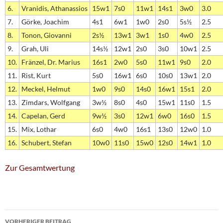
6.
Vranidis, Athanassios
15w1
7s0
11w1
14s1
3w0
3.0
7.
Görke, Joachim
4s1
6w1
1w0
2s0
5s½
2.5
8.
Tonon, Giovanni
2s½
13w1
3w1
1s0
4w0
2.5
9.
Grah, Uli
14s½
12w1
2s0
3s0
10w1
2.5
10.
Fränzel, Dr. Marius
16s1
2w0
5s0
11w1
9s0
2.0
11.
Rist, Kurt
5s0
16w1
6s0
10s0
13w1
2.0
12.
Meckel, Helmut
1w0
9s0
14s0
16w1
15s1
2.0
13.
Zimdars, Wolfgang
3w½
8s0
4s0
15w1
11s0
1.5
14.
Capelan, Gerd
9w½
3s0
12w1
6w0
16s0
1.5
15.
Mix, Lothar
6s0
4w0
16s1
13s0
12w0
1.0
16.
Schubert, Stefan
10w0
11s0
15w0
12s0
14w1
1.0
Zur Gesamtwertung
Beitragsnavigation
VORHERIGER BEITRAG