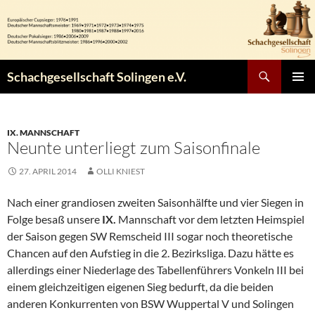
Zum
Inhalt
springen
Suchen
Schachgesellschaft Solingen e.V.
PRIMÄR
MENÜ
IX. MANNSCHAFT
Neunte unterliegt zum Saisonfinale
27. APRIL 2014
OLLI KNIEST
Nach einer grandiosen zweiten Saisonhälfte und vier Siegen in
Folge besaß unsere
IX.
Mannschaft vor dem letzten Heimspiel
der Saison gegen SW Remscheid III sogar noch theoretische
Chancen auf den Aufstieg in die 2. Bezirksliga. Dazu hätte es
allerdings einer Niederlage des Tabellenführers Vonkeln III bei
einem gleichzeitigen eigenen Sieg bedurft, da die beiden
anderen Konkurrenten von BSW Wuppertal V und Solingen