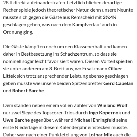
28 II direkt aufeinandertrafen. Letztlich blieben derartige
Rechenspiele jedoch theoretischer Natur, denn unsere Neunte
musste sich gegen die Gäste aus Remscheid mit
3½:4½
geschlagen geben, was nach dem Kampfverlauf auch in
Ordnung ging.
Die Gäste kämpften noch um den Klassenerhalt und kamen
daher in Bestbesetzung ins Schachzentrum, so dass sie
nominell sogar leicht favorisiert waren. Diesen Vorteil spielten
sie unter anderem am 8. Brett aus, wo Ersatzmann
Oliver
Littek
sich trotz ansprechender Leistung ebenso geschlagen
geben musste wie unsere beiden Spitzenbretter
Gerd Capelan
und
Robert Barche
.
Dem standen neben einem vollen Zähler von
Wieland Wolf
nur zwei Siege des Topscorer-Trios durch
Ingo Kopernok
und
Uwe Barche
gegenüber, während
Michael Ehringfeld
seine
erste Niederlage in diesem Kalenderjahr einstecken musste.
Daher war nach einer Punkteteilung von
Lothar Mix
auch die