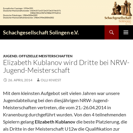
Zum
Inhalt
springen
Suchen
Schachgesellschaft Solingen e.V.
PRIMÄR
MENÜ
JUGEND
,
OFFIZIELLE MEISTERSCHAFTEN
Elizabeth Kublanov wird Dritte bei NRW-
Jugend-Meisterschaft
26. APRIL 2014
OLLI KNIEST
Mit dem kleinsten Aufgebot seit vielen Jahren war unsere
Jugendabteilung bei den diesjährigen NRW-Jugend-
Meisterschaften vertreten, die vom 21.-26.04.2014 in
Kranenburg durchgeführt wurden. Von den 4 teilnehmenden
Spielern gelang
Elizabeth Kublanov
die beste Platzierung, die
als Dritte in der Meisterschaft U12w die Qualifikation zur