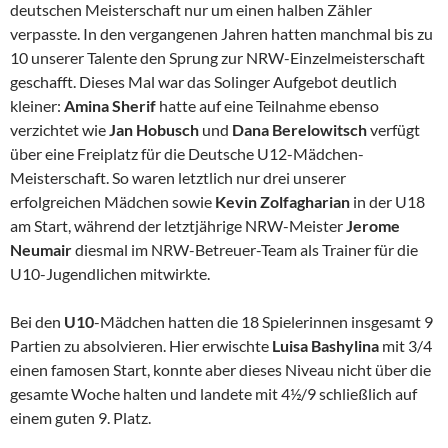
deutschen Meisterschaft nur um einen halben Zähler
verpasste.
In den vergangenen Jahren hatten manchmal bis zu
10 unserer Talente den Sprung zur NRW-Einzelmeisterschaft
geschafft. Dieses Mal war das Solinger Aufgebot deutlich
kleiner:
Amina Sherif
hatte auf eine Teilnahme ebenso
verzichtet wie
Jan Hobusch
und
Dana Berelowitsch
verfügt
über eine Freiplatz für die Deutsche U12-Mädchen-
Meisterschaft. So waren letztlich nur drei unserer
erfolgreichen Mädchen sowie
Kevin Zolfagharian
in der U18
am Start, während der letztjährige NRW-Meister
Jerome
Neumair
diesmal im NRW-Betreuer-Team als Trainer für die
U10-Jugendlichen mitwirkte.
Bei den
U10
-Mädchen hatten die 18 Spielerinnen insgesamt 9
Partien zu absolvieren. Hier erwischte
Luisa Bashylina
mit 3/4
einen famosen Start, konnte aber dieses Niveau nicht über die
gesamte Woche halten und landete mit 4½/9 schließlich auf
einem guten 9. Platz.