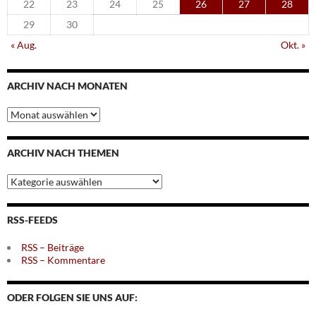
22
23
24
25
26
27
28
29
30
« Aug.
Okt. »
ARCHIV NACH MONATEN
Archiv
nach
Monaten
ARCHIV NACH THEMEN
Archiv
nach
Themen
RSS-FEEDS
RSS – Beiträge
RSS – Kommentare
ODER FOLGEN SIE UNS AUF: