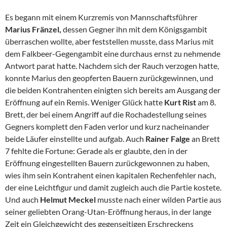
Es begann mit einem Kurzremis von Mannschaftsführer
Marius Fränzel,
dessen Gegner ihn mit dem Königsgambit
überraschen wollte, aber feststellen musste, dass Marius mit
dem Falkbeer-Gegengambit eine durchaus ernst zu nehmende
Antwort parat hatte. Nachdem sich der Rauch verzogen hatte,
konnte Marius den geopferten Bauern zurückgewinnen, und
die beiden Kontrahenten einigten sich bereits am Ausgang der
Eröffnung auf ein Remis. Weniger Glück hatte
Kurt Rist
am 8.
Brett, der bei einem Angriff auf die Rochadestellung seines
Gegners komplett den Faden verlor und kurz nacheinander
beide Läufer einstellte und aufgab. Auch
Rainer Falge
an Brett
7 fehlte die Fortune: Gerade als er glaubte, den in der
Eröffnung eingestellten Bauern zurückgewonnen zu haben,
wies ihm sein Kontrahent einen kapitalen Rechenfehler nach,
der eine Leichtfigur und damit zugleich auch die Partie kostete.
Und auch
Helmut Meckel
musste nach einer wilden Partie aus
seiner geliebten Orang-Utan-Eröffnung heraus, in der lange
Zeit ein Gleichgewicht des gegenseitigen Erschreckens