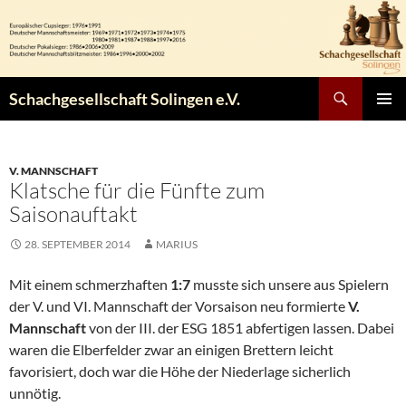
Zum
Inhalt
springen
Suchen
Schachgesellschaft Solingen e.V.
PRIMÄR
MENÜ
V. MANNSCHAFT
Klatsche für die Fünfte zum
Saisonauftakt
28. SEPTEMBER 2014
MARIUS
Mit einem schmerzhaften
1:7
musste sich unsere aus Spielern
der V. und VI. Mannschaft der Vorsaison neu formierte
V.
Mannschaft
von der III. der ESG 1851 abfertigen lassen. Dabei
waren die Elberfelder zwar an einigen Brettern leicht
favorisiert, doch war die Höhe der Niederlage sicherlich
unnötig.