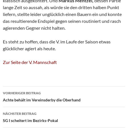
klassisch ausgekontert. Und
Markus Mentzel,
dessen Partie
lange Zeit so aussah, als würde sie den dritten halben Punkt
liefern, stellte leider unglücklich einen Bauern ein und konnte
das resultierende Endspiel gegen seinen routiniert und rasch
agierenden Gegner nicht halten.
Es steht zu hoffen, dass die V. im Laufe der Saison etwas
glücklicher agiert als heute.
Zur Seite der V. Mannschaft
Beitragsnavigation
VORHERIGER BEITRAG
Achte behält im Vereinsderby die Oberhand
NÄCHSTER BEITRAG
SG I scheitert im Bezirks-Pokal