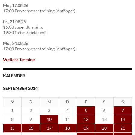
Mo., 17.08.26
17:00 Erwachsenentraining (Anfänger)
Fr., 21.08.26
16:00 Jugendtraining
19:30 freier Spielabend
Mo., 24.08.26
17:00 Erwachsenentraining (Anfänger)
Weitere Termine
KALENDER
SEPTEMBER 2014
M
D
M
D
F
S
S
1
2
3
4
5
6
7
8
9
10
11
12
13
14
15
16
17
18
19
20
21