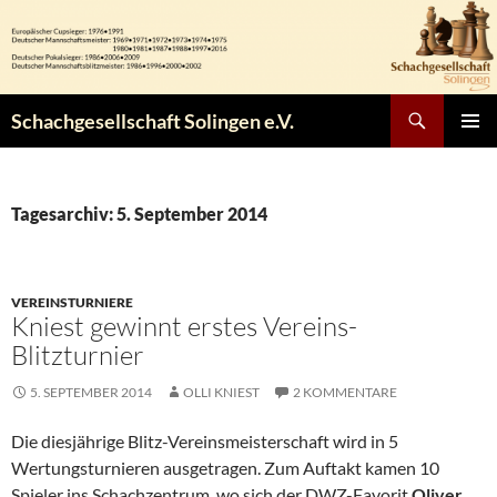
Zum
Inhalt
springen
Suchen
Schachgesellschaft Solingen e.V.
PRIMÄR
MENÜ
Tagesarchiv: 5. September 2014
VEREINSTURNIERE
Kniest gewinnt erstes Vereins-
Blitzturnier
5. SEPTEMBER 2014
OLLI KNIEST
2 KOMMENTARE
Die diesjährige Blitz-Vereinsmeisterschaft wird in 5
Wertungsturnieren ausgetragen. Zum Auftakt kamen 10
Spieler ins Schachzentrum, wo sich der DWZ-Favorit
Oliver