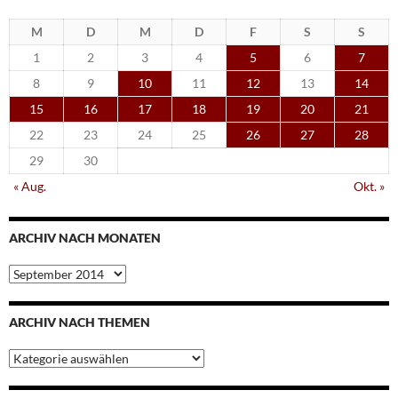
M
D
M
D
F
S
S
1
2
3
4
5
6
7
8
9
10
11
12
13
14
15
16
17
18
19
20
21
22
23
24
25
26
27
28
29
30
« Aug.
Okt. »
ARCHIV NACH MONATEN
Archiv
nach
Monaten
ARCHIV NACH THEMEN
Archiv
nach
Themen