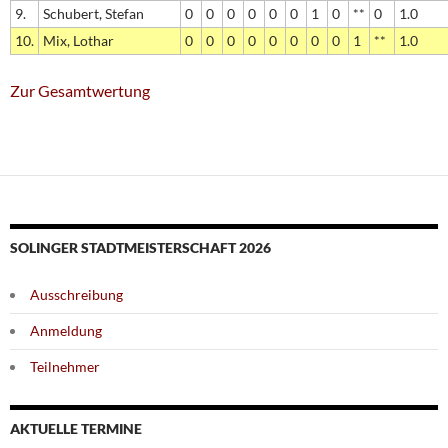
9.
Schubert, Stefan
0
0
0
0
0
0
1
0
**
0
1.0
10.
Mix, Lothar
0
0
0
0
0
0
0
0
1
**
1.0
Zur Gesamtwertung
SOLINGER STADTMEISTERSCHAFT 2026
Ausschreibung
Anmeldung
Teilnehmer
AKTUELLE TERMINE