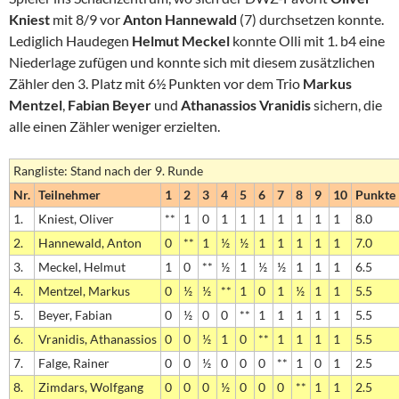
Kniest
mit 8/9 vor
Anton Hannewald
(7) durchsetzen konnte.
Lediglich Haudegen
Helmut Meckel
konnte Olli mit 1. b4 eine
Niederlage zufügen und konnte sich mit diesem zusätzlichen
Zähler den 3. Platz mit 6½ Punkten vor dem Trio
Markus
Mentzel
,
Fabian Beyer
und
Athanassios Vranidis
sichern, die
alle einen Zähler weniger erzielten.
Rangliste: Stand nach der 9. Runde
Nr.
Teilnehmer
1
2
3
4
5
6
7
8
9
10
Punkte
1.
Kniest, Oliver
**
1
0
1
1
1
1
1
1
1
8.0
2.
Hannewald, Anton
0
**
1
½
½
1
1
1
1
1
7.0
3.
Meckel, Helmut
1
0
**
½
1
½
½
1
1
1
6.5
4.
Mentzel, Markus
0
½
½
**
1
0
1
½
1
1
5.5
5.
Beyer, Fabian
0
½
0
0
**
1
1
1
1
1
5.5
6.
Vranidis, Athanassios
0
0
½
1
0
**
1
1
1
1
5.5
7.
Falge, Rainer
0
0
½
0
0
0
**
1
0
1
2.5
8.
Zimdars, Wolfgang
0
0
0
½
0
0
0
**
1
1
2.5