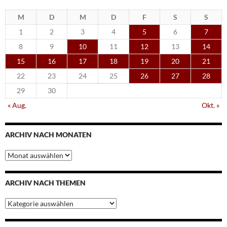
M
D
M
D
F
S
S
1
2
3
4
5
6
7
8
9
10
11
12
13
14
15
16
17
18
19
20
21
22
23
24
25
26
27
28
29
30
« Aug.
Okt. »
ARCHIV NACH MONATEN
Archiv
nach
Monaten
ARCHIV NACH THEMEN
Archiv
nach
Themen