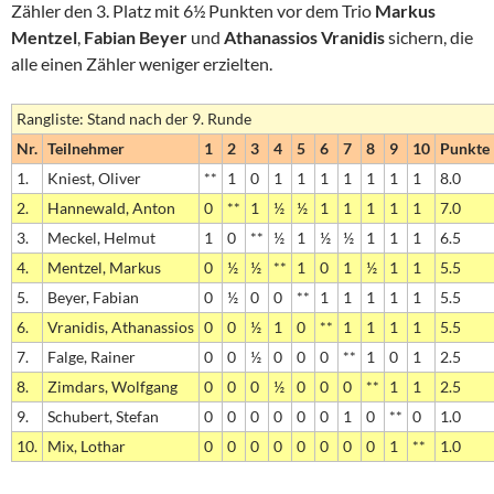
Zähler den 3. Platz mit 6½ Punkten vor dem Trio
Markus
Mentzel
,
Fabian Beyer
und
Athanassios Vranidis
sichern, die
alle einen Zähler weniger erzielten.
Rangliste: Stand nach der 9. Runde
Nr.
Teilnehmer
1
2
3
4
5
6
7
8
9
10
Punkte
1.
Kniest, Oliver
**
1
0
1
1
1
1
1
1
1
8.0
2.
Hannewald, Anton
0
**
1
½
½
1
1
1
1
1
7.0
3.
Meckel, Helmut
1
0
**
½
1
½
½
1
1
1
6.5
4.
Mentzel, Markus
0
½
½
**
1
0
1
½
1
1
5.5
5.
Beyer, Fabian
0
½
0
0
**
1
1
1
1
1
5.5
6.
Vranidis, Athanassios
0
0
½
1
0
**
1
1
1
1
5.5
7.
Falge, Rainer
0
0
½
0
0
0
**
1
0
1
2.5
8.
Zimdars, Wolfgang
0
0
0
½
0
0
0
**
1
1
2.5
9.
Schubert, Stefan
0
0
0
0
0
0
1
0
**
0
1.0
10.
Mix, Lothar
0
0
0
0
0
0
0
0
1
**
1.0