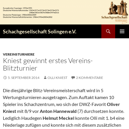
Zum
Inhalt
springen
Suchen
Schachgesellschaft Solingen e.V.
PRIMÄR
MENÜ
VEREINSTURNIERE
Kniest gewinnt erstes Vereins-
Blitzturnier
5. SEPTEMBER 2014
OLLI KNIEST
2 KOMMENTARE
Die diesjährige Blitz-Vereinsmeisterschaft wird in 5
Wertungsturnieren ausgetragen. Zum Auftakt kamen 10
Spieler ins Schachzentrum, wo sich der DWZ-Favorit
Oliver
Kniest
mit 8/9 vor
Anton Hannewald
(7) durchsetzen konnte.
Lediglich Haudegen
Helmut Meckel
konnte Olli mit 1. b4 eine
Niederlage zufügen und konnte sich mit diesem zusätzlichen