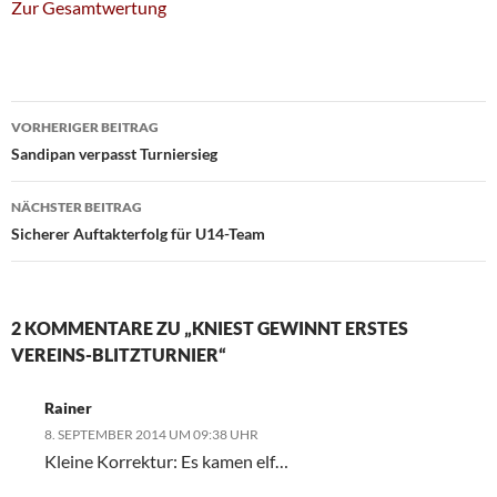
Zur Gesamtwertung
Beitragsnavigation
VORHERIGER BEITRAG
Sandipan verpasst Turniersieg
NÄCHSTER BEITRAG
Sicherer Auftakterfolg für U14-Team
2 KOMMENTARE ZU „KNIEST GEWINNT ERSTES
VEREINS-BLITZTURNIER“
Rainer
8. SEPTEMBER 2014 UM 09:38 UHR
Kleine Korrektur: Es kamen elf…