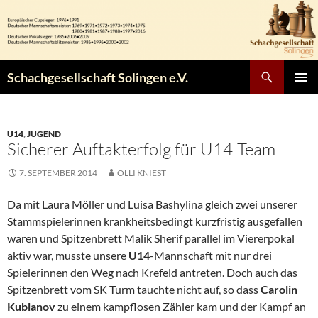
Zum
Inhalt
springen
Suchen
Schachgesellschaft Solingen e.V.
PRIMÄR
MENÜ
U14
,
JUGEND
Sicherer Auftakterfolg für U14-Team
7. SEPTEMBER 2014
OLLI KNIEST
Da mit Laura Möller und Luisa Bashylina gleich zwei unserer
Stammspielerinnen krankheitsbedingt kurzfristig ausgefallen
waren und Spitzenbrett Malik Sherif parallel im Viererpokal
aktiv war, musste unsere
U14
-Mannschaft mit nur drei
Spielerinnen den Weg nach Krefeld antreten. Doch auch das
Spitzenbrett vom SK Turm tauchte nicht auf, so dass
Carolin
Kublanov
zu einem kampflosen Zähler kam und der Kampf an