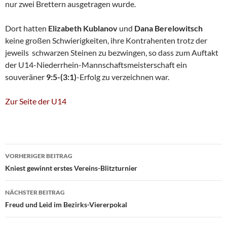
nur zwei Brettern ausgetragen wurde.
Dort hatten
Elizabeth Kublanov
und
Dana Berelowitsch
keine großen Schwierigkeiten, ihre Kontrahenten trotz der
jeweils schwarzen Steinen zu bezwingen, so dass zum Auftakt
der U14-Niederrhein-Mannschaftsmeisterschaft ein
souveräner
9:5-(3:1)
-Erfolg zu verzeichnen war.
Zur Seite der U14
Beitragsnavigation
VORHERIGER BEITRAG
Kniest gewinnt erstes Vereins-Blitzturnier
NÄCHSTER BEITRAG
Freud und Leid im Bezirks-Viererpokal