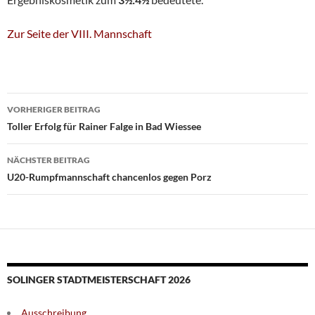
Zur Seite der VIII. Mannschaft
Beitragsnavigation
VORHERIGER BEITRAG
Toller Erfolg für Rainer Falge in Bad Wiessee
NÄCHSTER BEITRAG
U20-Rumpfmannschaft chancenlos gegen Porz
SOLINGER STADTMEISTERSCHAFT 2026
Ausschreibung