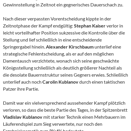
Gewinnstellung in Zeitnot ein gegnerisches Dauerschach zu.
Nach dieser verpassten Vorentscheidung kippte in der
Zeitnotphase der Kampf endgültig:
Stephan Kaiser
verlor in
leicht vorteilhafter Position sukzessive die Kontrolle über die
Stellung und lief schließlich in eine entscheidende
Springergabel hinein.
Alexander Kirschbaum
unterlief eine
strategische Fehlentscheidung, als er auf den möglichen
Damentausch verzichtete, wonach sich seine geschwächte
Königsstellung schließlich als deutlich größerer Nachteil als
die desolate Bauernstruktur seines Gegners erwies. Schließlich
unterlief auch noch
Carolin Kublanov
durch einen taktischen
Patzer ihre Partie.
Damit war ein vielversprechend aussehender Kampf plötzlich
verloren, so dass die beste Partie des Tages, in der Spitzenbrett
Vladislav Kublanov
mit starker Technik einen Mehrbauern im
Läuferendspiel zum Sieg verwertete, nur noch den
Ergebniskosmetik zum
3½:4½
bedeutete.