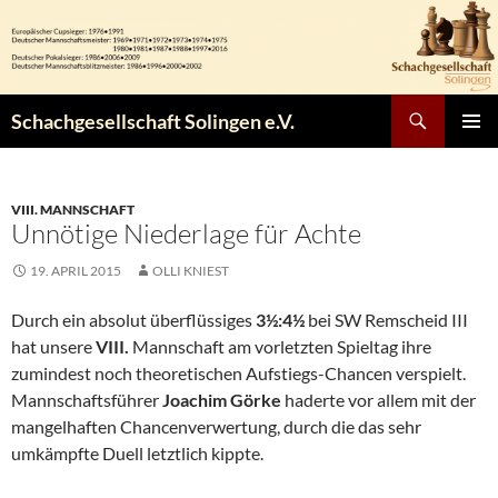
Zum
Inhalt
springen
Suchen
Schachgesellschaft Solingen e.V.
PRIMÄR
MENÜ
VIII. MANNSCHAFT
Unnötige Niederlage für Achte
19. APRIL 2015
OLLI KNIEST
Durch ein absolut überflüssiges
3½:4½
bei SW Remscheid III
hat unsere
VIII.
Mannschaft am vorletzten Spieltag ihre
zumindest noch theoretischen Aufstiegs-Chancen verspielt.
Mannschaftsführer
Joachim Görke
haderte vor allem mit der
mangelhaften Chancenverwertung, durch die das sehr
umkämpfte Duell letztlich kippte.