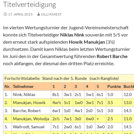
Titelverteidigung
17. APRIL 2015
OLLI KNIEST
Im vierten Wertungsturnier der Jugend-Vereinsmeisterschaft
konnte sich Titelverteidiger
Niklas Nink
souverän mit 5/5 vor
dem erneut stark aufspielenden
Howik Manukjan
(3½)
durchsetzen. Damit kann Niklas beim letzten Wertungsturnier
im Juni den in der Gesamtwertung führenden
Robert Barche
noch abfangen, der diesmal den dritten Platz erreichte.
Fortschrittstabelle: Stand nach der 5. Runde (nach Rangliste)
Nr.
Teilnehmer
1
2
3
4
5
Punkte
Buch
1.
Nink, Niklas
8s1
3w1
2s1
5w1
6s1
5.0
12.0
2.
Manukjan, Howik
4w½
5s1
1w0
3w1
7s1
3.5
13.0
3.
Barche, Robert
6w1
1s0
4w1
2s0
5s1
3.0
14.5
4.
Manukjan, Wolodja
2s½
7w1
3s0
6w0
+
2.5
11.0
5.
Wallrodt, Samuel
7s1
2w0
6s1
1s0
3w0
2.0
14.5