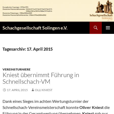
Zum
Inhalt
springen
Suchen
Schachgesellschaft Solingen e.V.
PRIMÄR
MENÜ
Tagesarchiv: 17. April 2015
VEREINSTURNIERE
Kniest übernimmt Führung in
Schnellschach-VM
17. APRIL 2015
OLLI KNIEST
Dank eines Sieges im achten Wertungsturnier der
Schnellschach-Vereinsmeisterschaft konnte
Oliver Kniest
die
Führung in der Gesamtwertung übernehmen.
Kniest
gab nur