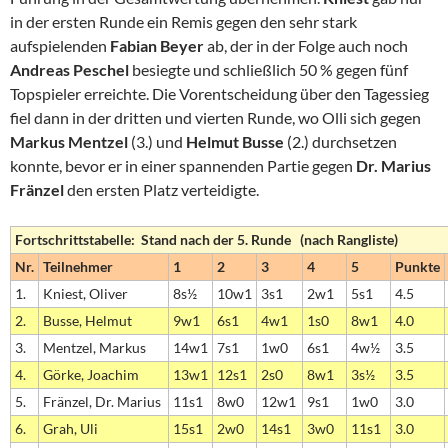
in der ersten Runde ein Remis gegen den sehr stark
aufspielenden
Fabian Beyer
ab, der in der Folge auch noch
Andreas Peschel
besiegte und schließlich 50 % gegen fünf
Topspieler erreichte. Die Vorentscheidung über den Tagessieg
fiel dann in der dritten und vierten Runde, wo Olli sich gegen
Markus Mentzel
(3.) und
Helmut Busse
(2.) durchsetzen
konnte, bevor er in einer spannenden Partie gegen
Dr. Marius
Fränzel
den ersten Platz verteidigte.
Fortschrittstabelle: Stand nach der 5. Runde (nach Rangliste)
Nr.
Teilnehmer
1
2
3
4
5
Punkte
1.
Kniest, Oliver
8s½
10w1
3s1
2w1
5s1
4.5
2.
Busse, Helmut
9w1
6s1
4w1
1s0
8w1
4.0
3.
Mentzel, Markus
14w1
7s1
1w0
6s1
4w½
3.5
4.
Görke, Joachim
13w1
12s1
2s0
8w1
3s½
3.5
5.
Fränzel, Dr. Marius
11s1
8w0
12w1
9s1
1w0
3.0
6.
Grah, Uli
15s1
2w0
14s1
3w0
11s1
3.0