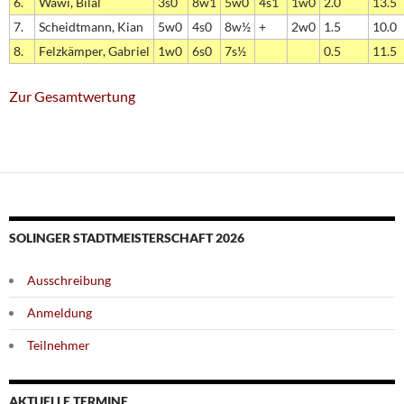
6.
Wawi, Bilal
3s0
8w1
5w0
4s1
1w0
2.0
13.5
7.
Scheidtmann, Kian
5w0
4s0
8w½
+
2w0
1.5
10.0
8.
Felzkämper, Gabriel
1w0
6s0
7s½
0.5
11.5
Zur Gesamtwertung
SOLINGER STADTMEISTERSCHAFT 2026
Ausschreibung
Anmeldung
Teilnehmer
AKTUELLE TERMINE