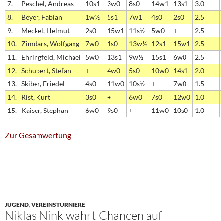
7.
Peschel, Andreas
10s1
3w0
8s0
14w1
13s1
3.0
8.
Beyer, Fabian
1w½
5s1
7w1
4s0
2s0
2.5
9.
Meckel, Helmut
2s0
15w1
11s½
5w0
+
2.5
10.
Zimdars, Wolfgang
7w0
1s0
13w½
12s1
15w1
2.5
11.
Ehringfeld, Michael
5w0
13s1
9w½
15s1
6w0
2.5
12.
Schubert, Stefan
+
4w0
5s0
10w0
14s1
2.0
13.
Skiber, Friedel
4s0
11w0
10s½
+
7w0
1.5
14.
Rist, Kurt
3s0
+
6w0
7s0
12w0
1.0
15.
Kaiser, Stephan
6w0
9s0
+
11w0
10s0
1.0
Zur Gesamwertung
JUGEND
,
VEREINSTURNIERE
Niklas Nink wahrt Chancen auf