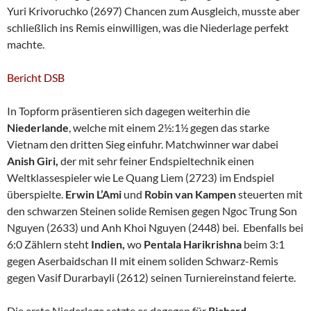
Yuri Krivoruchko (2697) Chancen zum Ausgleich, musste aber
schließlich ins Remis einwilligen, was die Niederlage perfekt
machte.
Bericht DSB
In Topform präsentieren sich dagegen weiterhin die
Niederlande
, welche mit einem 2½:1½ gegen das starke
Vietnam den dritten Sieg einfuhr. Matchwinner war dabei
Anish Giri,
der mit sehr feiner Endspieltechnik einen
Weltklassespieler wie Le Quang Liem (2723) im Endspiel
überspielte.
Erwin L’Ami
und
Robin van Kampen
steuerten mit
den schwarzen Steinen solide Remisen gegen Ngoc Trung Son
Nguyen (2633) und Anh Khoi Nguyen (2448) bei. Ebenfalls bei
6:0 Zählern steht
Indien,
wo
Pentala Harikrishna
beim 3:1
gegen Aserbaidschan II mit einem soliden Schwarz-Remis
gegen Vasif Durarbayli (2612) seinen Turniereinstand feierte.
Die erste Niederlage setzte es dagegen für
Richard