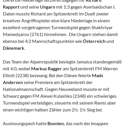
Rapport
und seine
Ungarn
mit 1:3 gegen Aserbaidschan I.
Dabei musste Richard am Spitzenbrett im Duell zweier
kreativer Angriffsspieler eine klare Niederlage in einem
exzellent vorgetragenen Turmendspiel gegen Shakhriyar
Mamedyarov (2761) hinnehmen. Die Ungarn stehen damit
ebenso bei 4:2 Mannschaftspunkten wie
Österreich
und
Dänemark
.
Das Team der Alpenrepublik besiegte Jamaica standesgemäß
mit 4:0, wobei
Markus Ragger
am Spitzenbrett FM Warren
Elliott (2238) bezwang. Bei den Dänen feierte
Mads
Andersen
seine Premiere am Spitzenbrett der
Nationalmannschaft. Gegen Neuseeland musste er mit
Schwarz gegen FM Alexei Kulashko (2348) ein schwieriges
Turmendspiel verteidigen, steuerte mit seinem Remis aber
einen wichtigen halben Zähler zum 2½: 1½-Sieg bei.
Auslosungspech hatte
Bosnien,
das nach der knappen