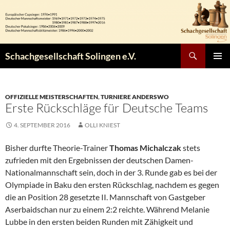
Zum
Inhalt
springen
Suchen
Schachgesellschaft Solingen e.V.
PRIMÄR
MENÜ
OFFIZIELLE MEISTERSCHAFTEN
,
TURNIERE ANDERSWO
Erste Rückschläge für Deutsche Teams
4. SEPTEMBER 2016
OLLI KNIEST
Bisher durfte Theorie-Trainer
Thomas Michalczak
stets
zufrieden mit den Ergebnissen der deutschen Damen-
Nationalmannschaft sein, doch in der 3. Runde gab es bei der
Olympiade in Baku den ersten Rückschlag, nachdem es gegen
die an Position 28 gesetzte II. Mannschaft von Gastgeber
Aserbaidschan nur zu einem 2:2 reichte. Während Melanie
Lubbe in den ersten beiden Runden mit Zähigkeit und