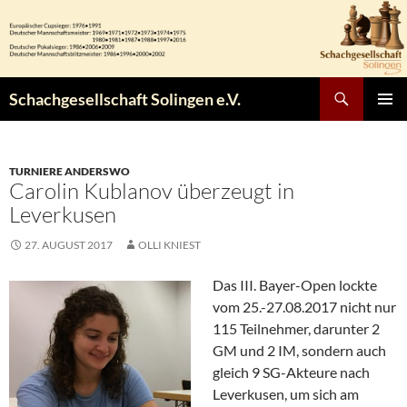
Zum
Inhalt
springen
Suchen
Schachgesellschaft Solingen e.V.
PRIMÄR
MENÜ
TURNIERE ANDERSWO
Carolin Kublanov überzeugt in
Leverkusen
27. AUGUST 2017
OLLI KNIEST
Das III. Bayer-Open lockte
vom 25.-27.08.2017 nicht nur
115 Teilnehmer, darunter 2
GM und 2 IM, sondern auch
gleich 9 SG-Akteure nach
Leverkusen, um sich am