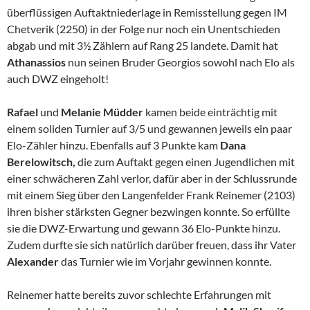
überflüssigen Auftaktniederlage in Remisstellung gegen IM
Chetverik (2250) in der Folge nur noch ein Unentschieden
abgab und mit 3½ Zählern auf Rang 25 landete. Damit hat
Athanassios
nun seinen Bruder Georgios sowohl nach Elo als
auch DWZ eingeholt!
Rafael
und
Melanie Müdder
kamen beide einträchtig mit
einem soliden Turnier auf 3/5 und gewannen jeweils ein paar
Elo-Zähler hinzu. Ebenfalls auf 3 Punkte kam
Dana
Berelowitsch,
die zum Auftakt gegen einen Jugendlichen mit
einer schwächeren Zahl verlor, dafür aber in der Schlussrunde
mit einem Sieg über den Langenfelder Frank Reinemer (2103)
ihren bisher stärksten Gegner bezwingen konnte. So erfüllte
sie die DWZ-Erwartung und gewann 36 Elo-Punkte hinzu.
Zudem durfte sie sich natürlich darüber freuen, dass ihr Vater
Alexander
das Turnier wie im Vorjahr gewinnen konnte.
Reinemer hatte bereits zuvor schlechte Erfahrungen mit