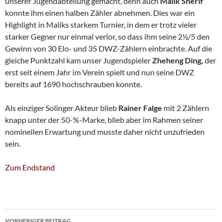
unserer Jugendabteilung gemacht, denn auch
Malik Sherif
konnte ihm einen halben Zähler abnehmen. Dies war ein
Highlight in Maliks starkem Turnier, in dem er trotz vieler
starker Gegner nur einmal verlor, so dass ihm seine 2½/5 den
Gewinn von 30 Elo- und 35 DWZ-Zählern einbrachte. Auf die
gleiche Punktzahl kam unser Jugendspieler
Zheheng Ding,
der
erst seit einem Jahr im Verein spielt und nun seine DWZ
bereits auf 1690 hochschrauben konnte.
Als einziger Solinger Akteur blieb
Rainer Falge
mit 2 Zählern
knapp unter der 50-%-Marke, blieb aber im Rahmen seiner
nominellen Erwartung und musste daher nicht unzufrieden
sein.
Zum Endstand
Beitragsnavigation
VORHERIGER BEITRAG