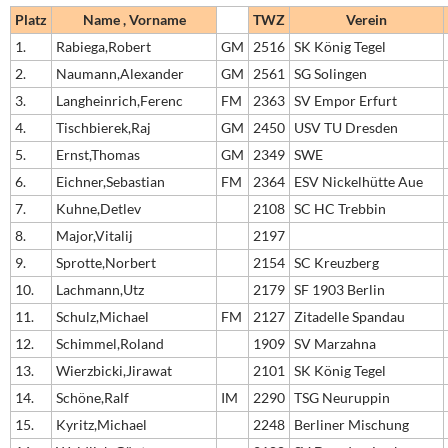
Platz
Name , Vorname
TWZ
Verein
1.
Rabiega,Robert
GM
2516
SK König Tegel
2.
Naumann,Alexander
GM
2561
SG Solingen
3.
Langheinrich,Ferenc
FM
2363
SV Empor Erfurt
4.
Tischbierek,Raj
GM
2450
USV TU Dresden
5.
Ernst,Thomas
GM
2349
SWE
6.
Eichner,Sebastian
FM
2364
ESV Nickelhütte Aue
7.
Kuhne,Detlev
2108
SC HC Trebbin
8.
Major,Vitalij
2197
9.
Sprotte,Norbert
2154
SC Kreuzberg
10.
Lachmann,Utz
2179
SF 1903 Berlin
11.
Schulz,Michael
FM
2127
Zitadelle Spandau
12.
Schimmel,Roland
1909
SV Marzahna
13.
Wierzbicki,Jirawat
2101
SK König Tegel
14.
Schöne,Ralf
IM
2290
TSG Neuruppin
15.
Kyritz,Michael
2248
Berliner Mischung