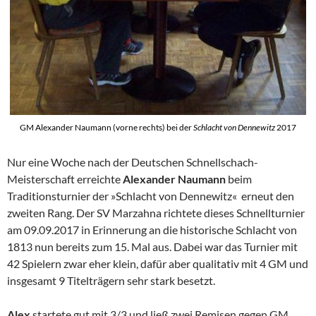
GM Alexander Naumann (vorne rechts) bei der
Schlacht von Dennewitz
2017
Nur eine Woche nach der Deutschen Schnellschach-
Meisterschaft erreichte
Alexander Naumann
beim
Traditionsturnier der »Schlacht von Dennewitz« erneut den
zweiten Rang. Der SV Marzahna richtete dieses Schnellturnier
am 09.09.2017 in Erinnerung an die historische Schlacht von
1813 nun bereits zum 15. Mal aus. Dabei war das Turnier mit
42 Spielern zwar eher klein, dafür aber qualitativ mit 4 GM und
insgesamt 9 Titelträgern sehr stark besetzt.
Alex
startete gut mit 3/3 und ließ zwei Remisen gegen GM