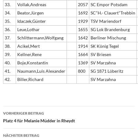
33.
Vollak,Andreas
2057
SC Empor Potsdam
34.
Beator,Jürgen
1692
SC"H.- Clauert"Trebbin
35.
Idaczek,Günter
1929
TSV Mariendorf
36.
Leue,Lothar
1655
SG Lok Brandenburg
37.
Schlittermann,Wolfgang
1642
Berliner Mischung
38.
Acikel,Mert
1914
SK König Tegel
39.
Kellner,Rene
1664
SV Briesen
40.
Boje,Konstantin
1369
SV Marzahna
41.
Naumann,Luis Alexander
800
SG 1871 Löberitz
42.
Biller,Richard
SV Marzahna
Beitragsnavigation
VORHERIGER BEITRAG
Platz 4 für Melanie Müdder in Rheydt
NÄCHSTER BEITRAG