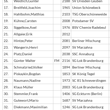
16.
Weidlich,Günter
2188
SV Dresden-Leuben
17.
Breitfeld,Joachim
1965
Union Schönebeck
18.
Hahlbohm,Matthias
2103
TSG Oberschöneweide
19.
Kühne,Carsten
2008
Potsdamer SV
20.
Siggelkow,Axel
1976
BSV Chemie Radebeul
21.
Allgaier,Erik
2012
22.
Hintze,Peter
2081
Berliner Mischung
23.
Wangerin,Henri
2097
SV Marzahna
24.
Platz,Daniel
2038
SSC Annaburg
25.
Günter Walter
FM
2116
SG Lok Brandenburg
26.
Schmalzried,Volker
1894
Berliner Mischung
27.
Piskaykin,Bogdan
1853
SK König Tegel
28.
Naumann,Nadine
1973
SC 81 Schneverdingen
29.
Klaus Müller
2003
SG Lok Brandenburg
30.
Stemmler,Frank
1406
SG Eckturm (Berlin)
31.
Gutewort,Mario
1687
SV Marzahna
32.
Diekmann,Maximilian
1246
SG Lok Brandenburg