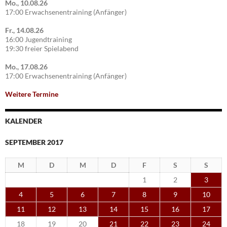
Mo., 10.08.26
17:00 Erwachsenentraining (Anfänger)
Fr., 14.08.26
16:00 Jugendtraining
19:30 freier Spielabend
Mo., 17.08.26
17:00 Erwachsenentraining (Anfänger)
Weitere Termine
KALENDER
SEPTEMBER 2017
M
D
M
D
F
S
S
1
2
3
4
5
6
7
8
9
10
11
12
13
14
15
16
17
18
19
20
21
22
23
24