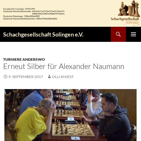
Zum
Inhalt
springen
Suchen
Schachgesellschaft Solingen e.V.
PRIMÄR
MENÜ
TURNIERE ANDERSWO
Erneut Silber für Alexander Naumann
9. SEPTEMBER 2017
OLLI KNIEST