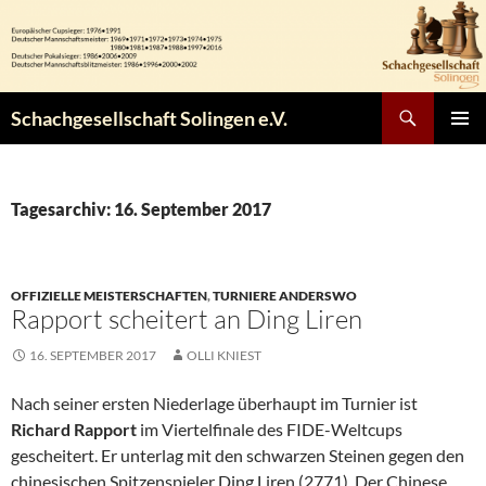
Zum
Inhalt
springen
Suchen
Schachgesellschaft Solingen e.V.
PRIMÄR
MENÜ
Tagesarchiv: 16. September 2017
OFFIZIELLE MEISTERSCHAFTEN
,
TURNIERE ANDERSWO
Rapport scheitert an Ding Liren
16. SEPTEMBER 2017
OLLI KNIEST
Nach seiner ersten Niederlage überhaupt im Turnier ist
Richard Rapport
im Viertelfinale des FIDE-Weltcups
gescheitert. Er unterlag mit den schwarzen Steinen gegen den
chinesischen Spitzenspieler Ding Liren (2771). Der Chinese