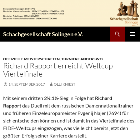
Zum
Inhalt
springen
Suchen
Schachgesellschaft Solingen e.V.
PRIMÄR
MENÜ
OFFIZIELLE MEISTERSCHAFTEN
,
TURNIERE ANDERSWO
Richard Rapport erreicht Weltcup-
Viertelfinale
14. SEPTEMBER 2017
OLLI KNIEST
Mit seinem dritten
2½:1½
-Sieg in Folge hat
Richard
Rapport
das Duell mit dem russischen Damennationaltrainer
und früheren Einzeleuropameister Evgenij Najer (2694) für
sich entscheiden können und ist damit in das Viertelfinale des
FIDE-Weltcups eingezogen, was vielleicht bereits jetzt den
größten Erfolg seiner Karriere darstellt.