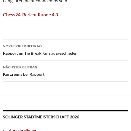
Ding Liren nicht chancenlos sein.
Chess24-Bericht Runde 4.3
Beitragsnavigation
VORHERIGER BEITRAG
Rapport im Tie Break, Giri ausgeschieden
NÄCHSTER BEITRAG
Kurzremis bei Rapport
SOLINGER STADTMEISTERSCHAFT 2026
Ausschreibung