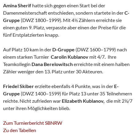
Amina Sherif
hatte sich gegen einen Start bei der
Damenmeisterschaft entschieden, sondern startete in der
C-
Gruppe
(DWZ 1800–1999). Mit 4½ Zählern erreichte sie
einen guten 9. Platz, verpasste aber einen der Preise für die
fünf Erstplatzierten knapp.
Auf Platz 10 kam in der
D-Gruppe
(DWZ 1600–1799) nach
einem starken Turnier
Carolin Kublanov
mit 4/7
.
Ihre
Teamkollegin
Dana Berelowitsch
erreichte mit einem halben
Zähler weniger den 13. Platz unter 30 Akteuren.
Friedel Skiber
erzielte ebenfalls 4 Punkte, was in der
E-
Gruppe
(DWZ 1400–1599) für Platz 13 unter 35 Teilnehmern
reichte. Nicht zufrieden war
Elizabeth Kublanov,
die mit 2½/7
unter ihren Möglichkeiten blieb.
Zum Turnierbericht SBNRW
Zu den Tabellen