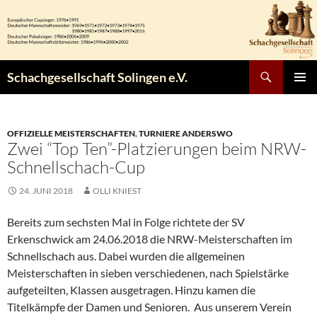
Zum
Inhalt
springen
Suchen
Schachgesellschaft Solingen e.V.
PRIMÄR
MENÜ
OFFIZIELLE MEISTERSCHAFTEN
,
TURNIERE ANDERSWO
Zwei “Top Ten”-Platzierungen beim NRW-
Schnellschach-Cup
24. JUNI 2018
OLLI KNIEST
Bereits zum sechsten Mal in Folge richtete der SV
Erkenschwick am 24.06.2018 die NRW-Meisterschaften im
Schnellschach aus. Dabei wurden die allgemeinen
Meisterschaften in sieben verschiedenen, nach Spielstärke
aufgeteilten, Klassen ausgetragen. Hinzu kamen die
Titelkämpfe der Damen und Senioren. Aus unserem Verein