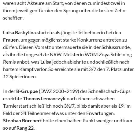
waren acht Akteure am Start, von denen zumindest zwei in
ihrem jeweiligen Turnier den Sprung unter die besten Zehn
schafften.
Luisa Bashylina
startete als jüngste Teilnehmerin bei den
Frauen
, um gegen möglichst starke Konkurrenz antreten zu
dürfen. Diesen Vorsatz untermauerte sie in der Schlussrunde,
als ihr die topgesetzte NRW-Meisterin WGM Zoya Schleining
Remis anbot, was
Luisa
jedoch ablehnte und schließlich nach
hartem Kampf verlor. So erreichte sie mit 3/7 den 7. Platz unter
12 Spielerinnen.
In der
B-Gruppe
(DWZ 2000–2199) des Schnellschach-Cups
erreichte
Thomas Lemanczyk
nach einem schwachen
Turnierstart schließlich noch 3½/7, blieb damit aber als 19. im
Feld der 34 Teilnehmer etwas unter den Erwartungen.
Stephan Borchert
holte einen halben Punkt weniger und kam
so auf Rang 22.