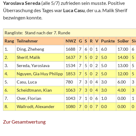
Yaroslava Sereda
(alle 5/7) zufrieden sein musste. Positive
Überraschung des Tages war
Luca Casu
, der u.a. Malik Sherif
bezwingen konnte.
Rangliste: Stand nach der 7. Runde
Rang
Teilnehmer
NWZ
G
S
R
V
Punkte
SoBer
Si
1.
Ding, Zheheng
1688
7
6
0
1
6.0
17.00
6
2.
Sherif, Malik
1637
7
5
0
2
5.0
14.00
5
3.
Sereda, Yaroslava
1534
7
5
0
2
5.0
13.00
5
4.
Nguyen, Gia Huy Philipp
1853
7
5
0
2
5.0
12.00
5
5.
Casu, Luca
780
7
3
0
4
3.0
6.00
3
6.
Scheidtmann, Kian
1063
7
3
0
4
3.0
4.00
3
7.
Over, Florian
1043
7
1
0
6
1.0
0.00
1
8.
Wallrodt, Alexander
1080
7
0
0
7
0.0
0.00
0
Zur Gesamtwertung