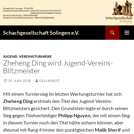
Zum
Inhalt
springen
Suchen
Schachgesellschaft Solingen e.V.
PRIMÄR
MENÜ
JUGEND
,
VEREINSTURNIERE
Zheheng Ding wird Jugend-Vereins-
Blitzmeister
29. JUNI 2018
OLLI KNIEST
Mit einem Turniersieg im letzten Wertungsturnier hat sich
Zheheng Ding
erstmals den Titel des Jugend-Vereins-
Blitzmeisters gesichert. Den Grundstein legte er durch seinen
Sieg gegen Titelverteidiger
Philipp Nguyen,
der mit einem Sieg
in diesem Turnier noch den Titel hätte sichern können, aber
diesmal mit Rang 4 hinter den punktgleichen
Malik Sherif
und