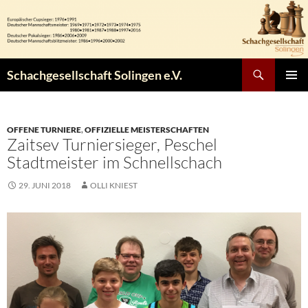
Zum
Inhalt
springen
Suchen
Schachgesellschaft Solingen e.V.
PRIMÄR
MENÜ
OFFENE TURNIERE
,
OFFIZIELLE MEISTERSCHAFTEN
Zaitsev Turniersieger, Peschel
Stadtmeister im Schnellschach
29. JUNI 2018
OLLI KNIEST