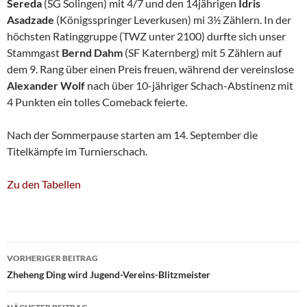
Sereda
(SG Solingen) mit 4/7 und den 14jährigen
Idris
Asadzade
(Königsspringer Leverkusen) mi 3½ Zählern. In der
höchsten Ratinggruppe (TWZ unter 2100) durfte sich unser
Stammgast
Bernd Dahm
(SF Katernberg) mit 5 Zählern auf
dem 9. Rang über einen Preis freuen, während der vereinslose
Alexander Wolf
nach über 10-jähriger Schach-Abstinenz mit
4 Punkten ein tolles Comeback feierte.
Nach der Sommerpause starten am 14. September die
Titelkämpfe im Turnierschach.
Zu den Tabellen
Beitragsnavigation
VORHERIGER BEITRAG
Zheheng Ding wird Jugend-Vereins-Blitzmeister