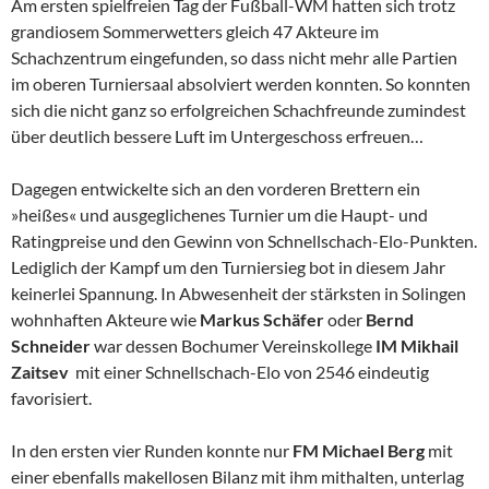
Am ersten spielfreien Tag der Fußball-WM hatten sich trotz
grandiosem Sommerwetters gleich 47 Akteure im
Schachzentrum eingefunden, so dass nicht mehr alle Partien
im oberen Turniersaal absolviert werden konnten. So konnten
sich die nicht ganz so erfolgreichen Schachfreunde zumindest
über deutlich bessere Luft im Untergeschoss erfreuen…
Dagegen entwickelte sich an den vorderen Brettern ein
»heißes« und ausgeglichenes Turnier um die Haupt- und
Ratingpreise und den Gewinn von Schnellschach-Elo-Punkten.
Lediglich der Kampf um den Turniersieg bot in diesem Jahr
keinerlei Spannung. In Abwesenheit der stärksten in Solingen
wohnhaften Akteure wie
Markus Schäfer
oder
Bernd
Schneider
war dessen Bochumer Vereinskollege
IM Mikhail
Zaitsev
mit einer Schnellschach-Elo von 2546 eindeutig
favorisiert.
In den ersten vier Runden konnte nur
FM Michael Berg
mit
einer ebenfalls makellosen Bilanz mit ihm mithalten, unterlag