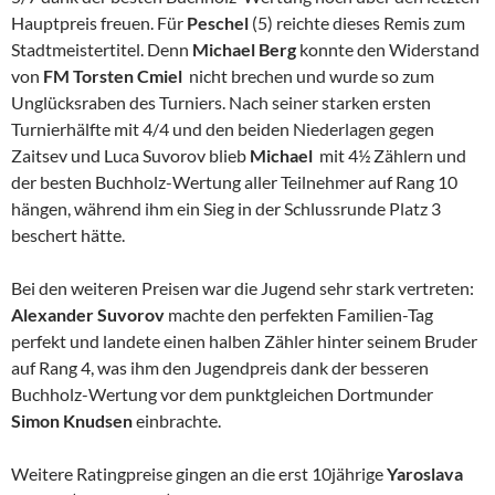
Hauptpreis freuen. Für
Peschel
(5) reichte dieses Remis zum
Stadtmeistertitel. Denn
Michael Berg
konnte den Widerstand
von
FM Torsten Cmiel
nicht brechen und wurde so zum
Unglücksraben des Turniers. Nach seiner starken ersten
Turnierhälfte mit 4/4 und den beiden Niederlagen gegen
Zaitsev und Luca Suvorov blieb
Michael
mit 4½ Zählern und
der besten Buchholz-Wertung aller Teilnehmer auf Rang 10
hängen, während ihm ein Sieg in der Schlussrunde Platz 3
beschert hätte.
Bei den weiteren Preisen war die Jugend sehr stark vertreten:
Alexander Suvorov
machte den perfekten Familien-Tag
perfekt und landete einen halben Zähler hinter seinem Bruder
auf Rang 4, was ihm den Jugendpreis dank der besseren
Buchholz-Wertung vor dem punktgleichen Dortmunder
Simon Knudsen
einbrachte.
Weitere Ratingpreise gingen an die erst 10jährige
Yaroslava