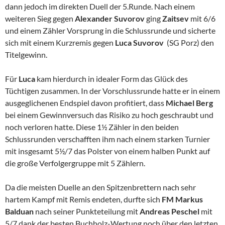
dann jedoch im direkten Duell der 5.Runde. Nach einem
weiteren Sieg gegen
Alexander Suvorov
ging
Zaitsev
mit 6/6
und einem Zähler Vorsprung in die Schlussrunde und sicherte
sich mit einem Kurzremis gegen
Luca Suvorov
(SG Porz) den
Titelgewinn.
Für
Luca
kam hierdurch in idealer Form das Glück des
Tüchtigen zusammen. In der Vorschlussrunde hatte er in einem
ausgeglichenen Endspiel davon profitiert, dass
Michael Berg
bei einem Gewinnversuch das Risiko zu hoch geschraubt und
noch verloren hatte. Diese 1½ Zähler in den beiden
Schlussrunden verschafften ihm nach einem starken Turnier
mit insgesamt 5½/7 das Polster von einem halben Punkt auf
die große Verfolgergruppe mit 5 Zählern.
Da die meisten Duelle an den Spitzenbrettern nach sehr
hartem Kampf mit Remis endeten, durfte sich
FM
Markus
Balduan
nach seiner Punkteteilung mit
Andreas Peschel
mit
5/7 dank der besten Buchholz-Wertung noch über den letzten