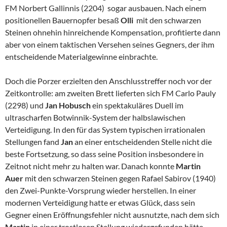
FM Norbert Gallinnis (2204) sogar ausbauen. Nach einem
positionellen Bauernopfer besaß
Olli
mit den schwarzen
Steinen ohnehin hinreichende Kompensation, profitierte dann
aber von einem taktischen Versehen seines Gegners, der ihm
entscheidende Materialgewinne einbrachte.
Doch die Porzer erzielten den Anschlusstreffer noch vor der
Zeitkontrolle: am zweiten Brett lieferten sich FM Carlo Pauly
(2298) und
Jan Hobusch
ein spektakuläres Duell im
ultrascharfen Botwinnik-System der halbslawischen
Verteidigung. In den für das System typischen irrationalen
Stellungen fand
Jan
an einer entscheidenden Stelle nicht die
beste Fortsetzung, so dass seine Position insbesondere in
Zeitnot nicht mehr zu halten war. Danach konnte
Martin
Auer
mit den schwarzen Steinen gegen Rafael Sabirov (1940)
den Zwei-Punkte-Vorsprung wieder herstellen. In einer
modernen Verteidigung hatte er etwas Glück, dass sein
Gegner einen Eröffnungsfehler nicht ausnutzte, nach dem sich
Martin
in einer trostlosen Stellung wiedergefunden hätte.