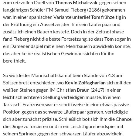
zum reizvollen Duell von
Thomas Michalczak
gegen seinen
langjährigen Schüler FM Samuel Fieberg (2186) gekommen
war. In einer spanischen Variante unterlief
Tom
frühzeitig in
der Eröffnung ein Aussetzer, der ihm sein Läuferpaar und
zusätzlich einen Bauern kostete. Doch in der Zeitnotphase
fand Fieberg nicht die beste Fortsetzung, so dass
Tom
sogar in
ein Damenendspiel mit einem Mehrbauern abwickeln konnte,
das aber keine realistischen Gewinnaussichten für ihn
bereithielt.
So wurde der Mannschaftskampf beim Stande von 4:3 am
Spitzenbrett entschieden, wo
Kevin Zolfagharian
sich mit den
weißen Steinen gegen IM Christian Braun (2417) in einer
leicht schlechteren Stellung verteidigen musste. In einem
Tarrasch-Franzosen war er schrittweise in eine etwas passive
Position gegen das schwarze Läuferpaar geraten, verteidigte
sich aber zunächst präzise. Schließlich bot sich ihm die Chance,
die Dinge zu forcieren und in ein Leichtfigurenendspiel mit
seinem Springer gegen den schwarzen Läufer abzuwickeln.