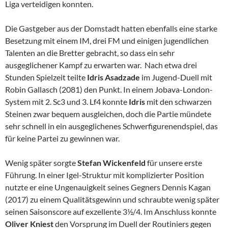
Liga verteidigen konnten.
Die Gastgeber aus der Domstadt hatten ebenfalls eine starke
Besetzung mit einem IM, drei FM und einigen jugendlichen
Talenten an die Bretter gebracht, so dass ein sehr
ausgeglichener Kampf zu erwarten war. Nach etwa drei
Stunden Spielzeit teilte
Idris Asadzade
im Jugend-Duell mit
Robin Gallasch (2081) den Punkt. In einem Jobava-London-
System mit 2. Sc3 und 3. Lf4 konnte
Idris
mit den schwarzen
Steinen zwar bequem ausgleichen, doch die Partie mündete
sehr schnell in ein ausgeglichenes Schwerfigurenendspiel, das
für keine Partei zu gewinnen war.
Wenig später sorgte
Stefan Wickenfeld
für unsere erste
Führung. In einer Igel-Struktur mit komplizierter Position
nutzte er eine Ungenauigkeit seines Gegners Dennis Kagan
(2017) zu einem Qualitätsgewinn und schraubte wenig später
seinen Saisonscore auf exzellente 3½/4. Im Anschluss konnte
Oliver Kniest
den Vorsprung im Duell der Routiniers gegen