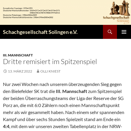
Zum
Inhalt
springen
Suchen
Schachgesellschaft Solingen e.V.
PRIMÄR
MENÜ
III. MANNSCHAFT
Dritte remisiert im Spitzenspiel
13. MÄRZ 2022
OLLI KNIEST
Nur zwei Wochen nach unserem überzeugenden Sieg gegen
den Bielefelder SK trat die
III. Mannschaft
zum Spitzenspiel
der beiden Überraschungsteams der Liga der Reserve der SG
Porz an, die mit 6:0 Zählern noch einen Mannschaftspunkt
mehr als wir gesammelt haben. Nach einem sehr spannenden
Kampf und über sechs Stunden Spielzeit stand am Ende ein
4:4
, mit dem wir unseren zweiten Tabellenplatz in der NRW-