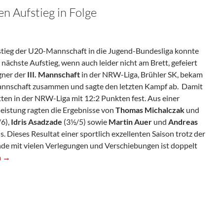
en Aufstieg in Folge
stieg der U20-Mannschaft in die Jugend-Bundesliga konnte
nächste Aufstieg, wenn auch leider nicht am Brett, gefeiert
gner der
III. Mannschaft
in der NRW-Liga, Brühler SK, bekam
Mannschaft zusammen und sagte den letzten Kampf ab. Damit
itten in der NRW-Liga mit 12:2 Punkten fest. Aus einer
eistung ragten die Ergebnisse von
Thomas Michalczak
und
/6),
Idris Asadzade
(3½/5) sowie
Martin
Auer
und
Andreas
s. Dieses Resultat einer sportlich exzellenten Saison trotz der
e mit vielen Verlegungen und Verschiebungen ist doppelt
ft Dritten Aufstieg In Folge
n
→