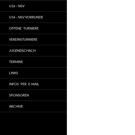
U16 – NSV
U14 – NSV VORRUNDE
OFFENE TURNIERE
VEREINSTURNIERE
JUGENDSCHACH
TERMINE
LINKS
INFOS PER E-MAIL
SPONSOREN
ARCHIVE