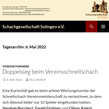
Zum
Inhalt
springen
Suchen
Schachgesellschaft Solingen e.V.
PRIMÄR
MENÜ
Tagesarchiv: 6. Mai 2022
VEREINSTURNIERE
Doppelsieg beim Vereinsschnellschach
6. MAI 2022
OLLI KNIEST
Eine Kuriosität gab es beim achten Wertungsturnier der
Schnellschach-Vereinsmeisterschaft zu verzeichnen, zu dem
sich diesmal leider nur 10 Spieler eingefunden hatten.
Stephan Borchert, Ewald Fichtner
und
Oliver Kniest