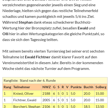
verzeichneten gegeneinander jeweils einen Sieg und eine
Niederlage, hielten sich gegen das restliche Teilnehmerfeld
schadlos und kamen punktgleich mit jeweils 5/6 ins Ziel.
Während
Stephan
dank etwas schwächerer Buchholz-
Wertung hier der Bronzeplatz zufiel, besaßen
Ewald
und
Olli
hier in allen Wertungskategorien die gleiche Punktzahl, so
dass sie sich den Tagessieg teilten.
Mit seinem bereits vierten Turniersieg bei seiner erst sechsten
Teilnahme ist
Ewald Fichtner
damit klarer Favorit auf den
Vereinsmeistertitel in diesem Jahr. Bereits in der kommenden
Woche steht das nächste Turnier auf dem Programm.
Rangliste: Stand nach der 6. Runde
Rang
Teilnehmer
NWZ
G
S
R
V
Punkte
Buchh
SoBerg
1
Kniest, Oliver
2188
6
5
0
1
5.0
20.0
15.00
1
Fichtner, Ewald
2005
6
5
0
1
5.0
20.0
15.00
3
Borchert, Stephan
2106
6
5
0
1
5.0
18.5
13.50