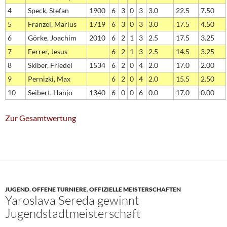
4
Speck, Stefan
1900
6
3
0
3
3.0
22.5
7.50
5
Fränzel, Marius
1719
6
3
0
3
3.0
17.5
4.50
6
Görke, Joachim
2010
6
2
1
3
2.5
17.5
3.25
7
Ferrer, Jesus
6
2
1
3
2.5
14.5
3.25
8
Skiber, Friedel
1534
6
2
0
4
2.0
17.0
2.00
9
Pernizki, Max
6
2
0
4
2.0
15.5
2.50
10
Seibert, Hanjo
1340
6
0
0
6
0.0
17.0
0.00
Zur Gesamtwertung
JUGEND
,
OFFENE TURNIERE
,
OFFIZIELLE MEISTERSCHAFTEN
Yaroslava Sereda gewinnt
Jugendstadtmeisterschaft