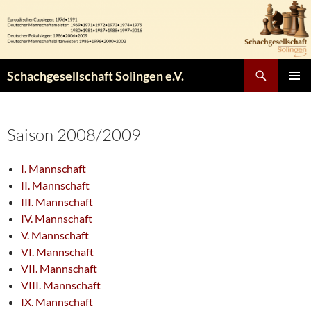
Zum
Inhalt
springen
Suchen
Schachgesellschaft Solingen e.V.
PRIMÄR
MENÜ
Saison 2008/2009
I. Mannschaft
II. Mannschaft
III. Mannschaft
IV. Mannschaft
V. Mannschaft
VI. Mannschaft
VII. Mannschaft
VIII. Mannschaft
IX. Mannschaft