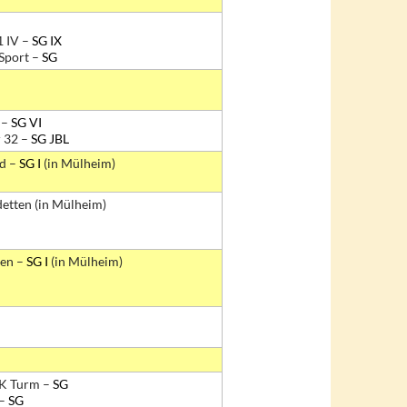
1 IV –
SG IX
Sport –
SG
 –
SG VI
 32 –
SG JBL
d –
SG I
(in Mülheim)
etten (in Mülheim)
en –
SG I
(in Mülheim)
SK Turm –
SG
 –
SG