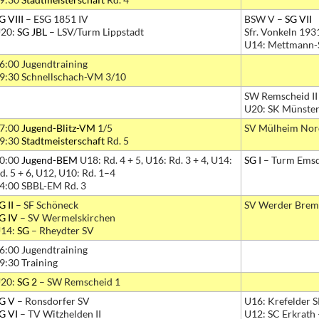
G VIII
– ESG 1851 IV
BSW V –
SG VII
20:
SG JBL
– LSV/Turm Lippstadt
Sfr. Vonkeln 193
U14: Mettmann-
6:00 Jugendtraining
9:30 Schnellschach-VM 3/10
SW Remscheid II
U20: SK Münster
7:00
Jugend-Blitz-VM
1/5
SV Mülheim Nor
9:30
Stadtmeisterschaft
Rd. 5
0:00
Jugend-BEM
U18: Rd. 4 + 5, U16: Rd. 3 + 4, U14:
SG I
– Turm Emsd
d. 5 + 6, U12, U10: Rd. 1–4
4:00 SBBL-EM Rd. 3
G II
– SF Schöneck
SV Werder Brem
G IV
– SV Wermelskirchen
14:
SG
– Rheydter SV
6:00 Jugendtraining
9:30 Training
20:
SG 2
– SW Remscheid 1
G V
– Ronsdorfer SV
U16: Krefelder 
G VI
– TV Witzhelden II
U12: SC Erkrath