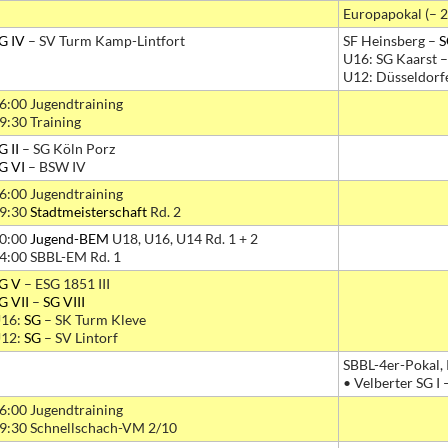
Europapokal (– 21
G IV
– SV Turm Kamp-Lintfort
SF Heinsberg –
S
U16: SG Kaarst 
U12: Düsseldorfe
6:00 Jugendtraining
9:30 Training
G II
– SG Köln Porz
G VI
– BSW IV
6:00 Jugendtraining
9:30
Stadtmeisterschaft
Rd. 2
0:00
Jugend-BEM
U18, U16, U14 Rd. 1 + 2
4:00 SBBL-EM Rd. 1
G V
– ESG 1851 III
G VII
–
SG VIII
16:
SG
– SK Turm Kleve
12:
SG
– SV Lintorf
SBBL-4er-Pokal, 
• Velberter SG I 
6:00 Jugendtraining
9:30 Schnellschach-VM 2/10