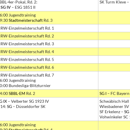
BBL-4er-Pokal, Rd. 2:
SK Turm Kleve –
•
SG IV
– ESG 1851 II
6:00 Jugendtraining
9:30
Stadtmeisterschaft
Rd. 3
RW-Einzelmeisterschaft Rd. 1
RW-Einzelmeisterschaft Rd. 2
RW-Einzelmeisterschaft Rd. 3
RW-Einzelmeisterschaft Rd. 4
RW-Einzelmeisterschaft Rd. 5
RW-Einzelmeisterschaft Rd. 6
RW-Einzelmeisterschaft Rd. 7
6:00 Jugendtraining
0:00 Bundesliga-Blitzturnier
4:00
SBBL-EM
Rd. 2
SG I
– FC Bayern
G IX
– Velberter SG 1923 IV
Schwäbisch Hall
14:
SG
– Düsseldorfer SK
Wiesbadener SV
SF Erkelenz –
SG
Vohwinkeler SC
6:00 Jugendtraining
9:30
Stadtmeisterschaft
Rd. 4