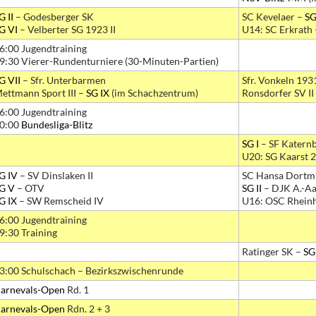
G II
– Godesberger SK
SC Kevelaer –
SG
G VI
– Velberter SG 1923 II
U14: SC Erkrath
6:00 Jugendtraining
9:30 Vierer-Rundenturniere (30-Minuten-Partien)
G VII
– Sfr. Unterbarmen
Sfr. Vonkeln 1931
ettmann Sport III –
SG IX
(im Schachzentrum)
Ronsdorfer SV II
6:00 Jugendtraining
0:00
Bundesliga-Blitz
SG I
– SF Katernb
U20: SG Kaarst 
G IV
– SV Dinslaken II
SC Hansa Dortm
G V
– OTV
SG II
– DJK A.-A
G IX
– SW Remscheid IV
U16: OSC Rhein
6:00 Jugendtraining
9:30 Training
Ratinger SK –
SG 
3:00 Schulschach – Bezirkszwischenrunde
arnevals-Open
Rd. 1
arnevals-Open
Rdn. 2 + 3