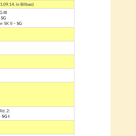
.09.14, in Bilbao)
G III
–
SG
r SK II –
SG
Rd. 2:
–
SG I