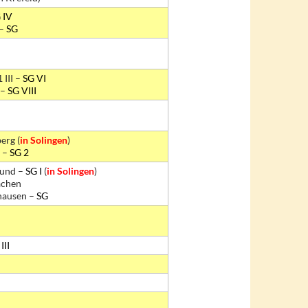
 IV
 –
SG
 III –
SG VI
 –
SG VIII
erg (
in Solingen
)
2 –
SG 2
und –
SG I
(
in Solingen
)
achen
hausen –
SG
III