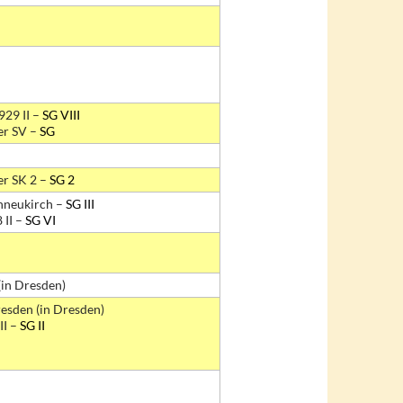
929 II –
SG VIII
er SV –
SG
er SK 2 –
SG 2
hneukirch –
SG III
 II –
SG VI
(in Dresden)
esden (in Dresden)
II –
SG II