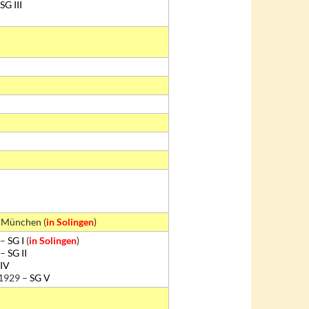
SG III
 München (
in Solingen
)
 –
SG I
(
in Solingen
)
 –
SG II
 IV
 1929 –
SG V