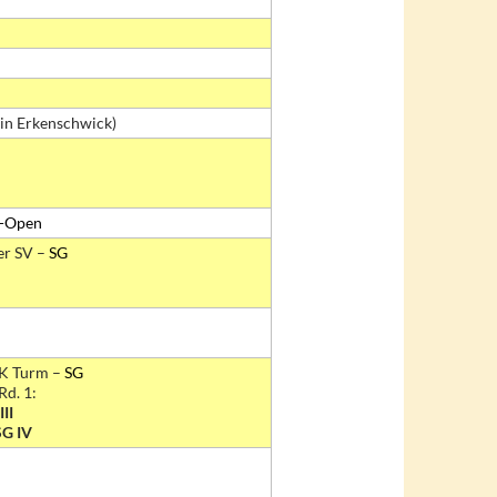
in Erkenschwick)
d-Open
er SV –
SG
SK Turm –
SG
Rd. 1:
III
SG IV