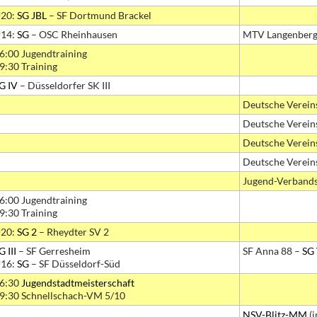
20:
SG JBL
– SF Dortmund Brackel
14:
SG
– OSC Rheinhausen
MTV Langenberg
6:00 Jugendtraining
9:30 Training
G IV
– Düsseldorfer SK III
Deutsche Verein
Deutsche Verein
Deutsche Verein
Deutsche Verein
Jugend-Verbands
6:00 Jugendtraining
9:30 Training
20:
SG 2
– Rheydter SV 2
G III
– SF Gerresheim
SF Anna 88 –
SG
16:
SG
– SF Düsseldorf-Süd
6:30
Jugendstadtmeisterschaft
9:30 Schnellschach-VM 5/10
NSV-Blitz-MM
(i