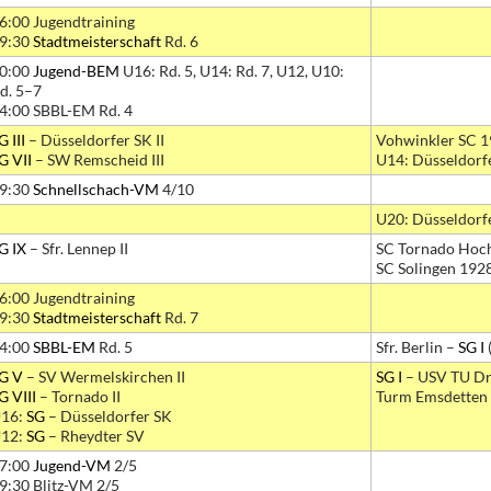
6:00 Jugendtraining
9:30
Stadtmeisterschaft
Rd. 6
0:00
Jugend-BEM
U16: Rd. 5, U14: Rd. 7, U12, U10:
d. 5–7
4:00 SBBL-EM Rd. 4
G III
– Düsseldorfer SK II
Vohwinkler SC 1
G VII
– SW Remscheid III
U14: Düsseldorf
9:30
Schnellschach-VM
4/10
U20: Düsseldorf
G IX
– Sfr. Lennep II
SC Tornado Hoc
SC Solingen 1928
6:00 Jugendtraining
9:30
Stadtmeisterschaft
Rd. 7
4:00
SBBL-EM
Rd. 5
Sfr. Berlin –
SG I
G V
– SV Wermelskirchen II
SG I
– USV TU Dr
G VIII
– Tornado II
Turm Emsdetten 
16:
SG
– Düsseldorfer SK
12:
SG
– Rheydter SV
7:00
Jugend-VM
2/5
9:30 Blitz-VM 2/5