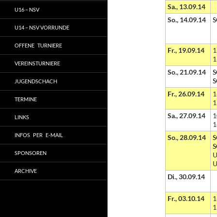
Sa., 13.09.14
U16 – NSV
So., 14.09.14
S
U14 – NSV VORRUNDE
OFFENE TURNIERE
Fr., 19.09.14
1
1
VEREINSTURNIERE
So., 21.09.14
S
S
JUGENDSCHACH
Fr., 26.09.14
1
TERMINE
1
Sa., 27.09.14
1
LINKS
1
INFOS PER E-MAIL
So., 28.09.14
S
S
SPONSOREN
U
U
ARCHIVE
Di., 30.09.14
Fr., 03.10.14
1
1