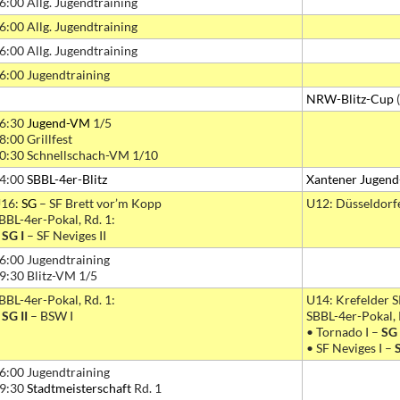
6:00 Allg. Jugendtraining
6:00 Allg. Jugendtraining
6:00 Allg. Jugendtraining
6:00 Jugendtraining
NRW-Blitz-Cup
(
6:30
Jugend-VM
1/5
8:00 Grillfest
0:30 Schnellschach-VM 1/10
4:00
SBBL-4er-Blitz
Xantener Jugen
16:
SG
– SF Brett vor’m Kopp
U12: Düsseldorf
BBL-4er-Pokal, Rd. 1:
•
SG I
– SF Neviges II
6:00 Jugendtraining
9:30 Blitz-VM 1/5
BBL-4er-Pokal, Rd. 1:
U14: Krefelder 
•
SG II
– BSW I
SBBL-4er-Pokal, 
• Tornado I –
SG 
• SF Neviges I –
6:00 Jugendtraining
9:30
Stadtmeisterschaft
Rd. 1