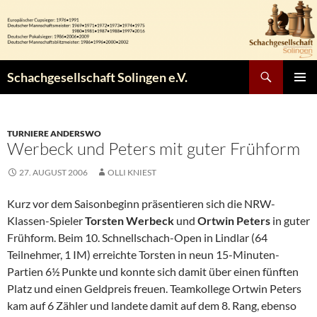
Zum
Inhalt
springen
Suchen
Schachgesellschaft Solingen e.V.
PRIMÄR
MENÜ
TURNIERE ANDERSWO
Werbeck und Peters mit guter Frühform
27. AUGUST 2006
OLLI KNIEST
Kurz vor dem Saisonbeginn präsentieren sich die NRW-
Klassen-Spieler
Torsten Werbeck
und
Ortwin Peters
in guter
Frühform. Beim 10. Schnellschach-Open in Lindlar (64
Teilnehmer, 1 IM) erreichte Torsten in neun 15-Minuten-
Partien 6½ Punkte und konnte sich damit über einen fünften
Platz und einen Geldpreis freuen. Teamkollege Ortwin Peters
kam auf 6 Zähler und landete damit auf dem 8. Rang, ebenso