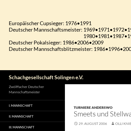
Zum
Inhalt
springen
Suchen
Schachgesellschaft Solingen e.V.
Zwölffacher Deutscher
Mannschaftsmeister
I. MANNSCHAFT
TURNIERE ANDERSWO
Smeets und Stellw
II. MANNSCHAFT
29. AUGUST 2006
OLLI KNI
III. MANNSCHAFT