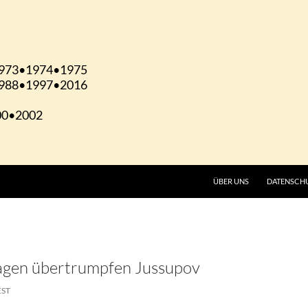
ÜBER UNS
DATENSCH
agen übertrumpfen Jussupov
EST