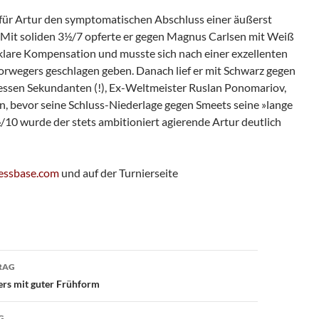
für Artur den symptomatischen Abschluss einer äußerst
 Mit soliden 3½/7 opferte er gegen Magnus Carlsen mit Weiß
klare Kompensation und musste sich nach einer exzellenten
orwegers geschlagen geben. Danach lief er mit Schwarz gegen
 dessen Sekundanten (!), Ex-Weltmeister Ruslan Ponomariov,
n, bevor seine Schluss-Niederlage gegen Smeets seine »lange
/10 wurde der stets ambitioniert agierende Artur deutlich
essbase.com
und auf der Turnierseite
avigation
RAG
rs mit guter Frühform
G