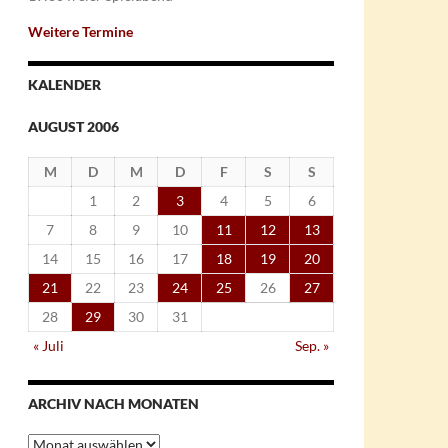
Weitere Termine
KALENDER
AUGUST 2006
M
D
M
D
F
S
S
1
2
3
4
5
6
7
8
9
10
11
12
13
14
15
16
17
18
19
20
21
22
23
24
25
26
27
28
29
30
31
« Juli
Sep. »
ARCHIV NACH MONATEN
Archiv