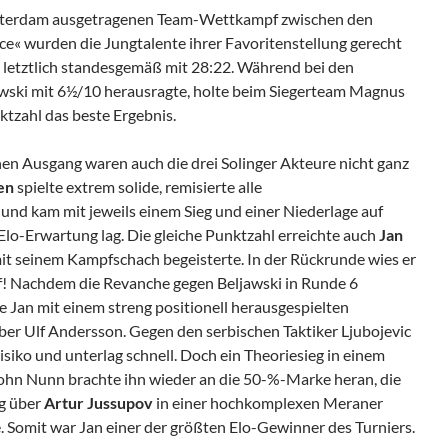
msterdam ausgetragenen Team-Wettkampf zwischen den
ce« wurden die Jungtalente ihrer Favoritenstellung gerecht
s letztlich standesgemäß mit 28:22. Während bei den
wski mit 6½/10 herausragte, holte beim Siegerteam Magnus
ktzahl das beste Ergebnis.
en Ausgang waren auch die drei Solinger Akteure nicht ganz
en
spielte extrem solide, remisierte alle
d kam mit jeweils einem Sieg und einer Niederlage auf
Elo-Erwartung lag. Die gleiche Punktzahl erreichte auch
Jan
mit seinem Kampfschach begeisterte. In der Rückrunde wies er
f! Nachdem die Revanche gegen Beljawski in Runde 6
 Jan mit einem streng positionell herausgespielten
ber Ulf Andersson. Gegen den serbischen Taktiker Ljubojevic
siko und unterlag schnell. Doch ein Theoriesieg in einem
 John Nunn brachte ihn wieder an die 50-%-Marke heran, die
lg über
Artur Jussupov
in einer hochkomplexen Meraner
. Somit war Jan einer der größten Elo-Gewinner des Turniers.