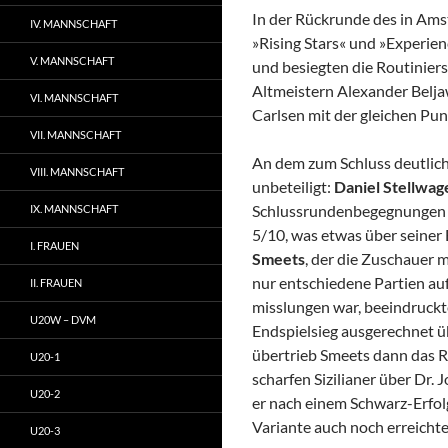
In der Rückrunde des in A
IV. MANNSCHAFT
»Rising Stars« und »Experien
V. MANNSCHAFT
und besiegten die Routinier
Altmeistern Alexander Belja
VI. MANNSCHAFT
Carlsen mit der gleichen Pun
VII. MANNSCHAFT
An dem zum Schluss deutlich
VIII. MANNSCHAFT
unbeteiligt:
Daniel Stellwag
Schlussrundenbegegnungen un
IX. MANNSCHAFT
5/10, was etwas über seiner 
I. FRAUEN
Smeets
, der die Zuschauer 
nur entschiedene Partien au
II. FRAUEN
misslungen war, beeindruckte
U20W – DVM
Endspielsieg ausgerechnet ü
übertrieb Smeets dann das Ri
U20-1
scharfen Sizilianer über Dr.
U20-2
er nach einem Schwarz-Erfo
Variante auch noch erreichte
U20-3