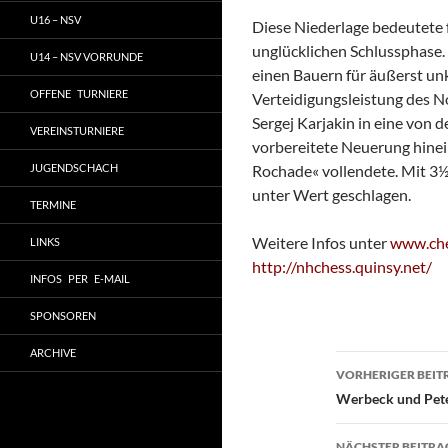
U16 – NSV
Diese Niederlage bedeutete 
unglücklichen Schlussphase.
U14 – NSV VORRUNDE
einen Bauern für äußerst un
OFFENE TURNIERE
Verteidigungsleistung des N
Sergej Karjakin in eine von
VEREINSTURNIERE
vorbereitete Neuerung hinei
JUGENDSCHACH
Rochade« vollendete. Mit 3½
unter Wert geschlagen.
TERMINE
Weitere Infos unter
www.ch
LINKS
http://nhchess.quinsy.net/
INFOS PER E-MAIL
SPONSOREN
ARCHIVE
Beitragsn
VORHERIGER BEIT
Werbeck und Pete
NÄCHSTER BEITRA