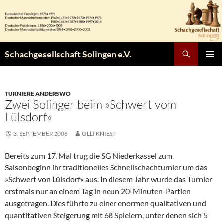
Zum
Inhalt
springen
Suchen
Schachgesellschaft Solingen e.V.
PRIMÄR
MENÜ
TURNIERE ANDERSWO
Zwei Solinger beim »Schwert vom
Lülsdorf«
3. SEPTEMBER 2006
OLLI KNIEST
Bereits zum 17. Mal trug die SG Niederkassel zum
Saisonbeginn ihr traditionelles Schnellschachturnier um das
»Schwert von Lülsdorf« aus. In diesem Jahr wurde das Turnier
erstmals nur an einem Tag in neun 20-Minuten-Partien
ausgetragen. Dies führte zu einer enormen qualitativen und
quantitativen Steigerung mit 68 Spielern, unter denen sich 5