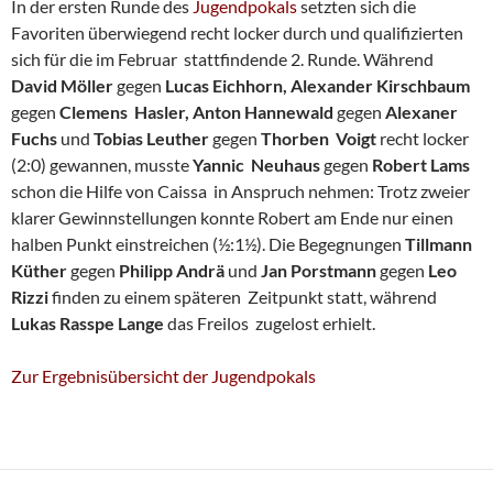
In der ersten Runde des
Jugendpokals
setzten sich die
Favoriten überwiegend recht locker durch und qualifizierten
sich für die im Februar stattfindende 2. Runde. Während
David Möller
gegen
Lucas Eichhorn, Alexander Kirschbaum
gegen
Clemens Hasler, Anton Hannewald
gegen
Alexaner
Fuchs
und
Tobias Leuther
gegen
Thorben Voigt
recht locker
(2:0) gewannen, musste
Yannic Neuhaus
gegen
Robert Lams
schon die Hilfe von Caissa in Anspruch nehmen: Trotz zweier
klarer Gewinnstellungen konnte Robert am Ende nur einen
halben Punkt einstreichen (½:1½). Die Begegnungen
Tillmann
Küther
gegen
Philipp Andrä
und
Jan Porstmann
gegen
Leo
Rizzi
finden zu einem späteren Zeitpunkt statt, während
Lukas Rasspe Lange
das Freilos zugelost erhielt.
Zur Ergebnisübersicht der Jugendpokals