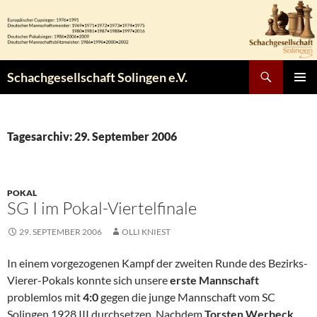
Zum
Inhalt
springen
Suchen
Schachgesellschaft Solingen e.V.
PRIMÄR
MENÜ
Tagesarchiv: 29. September 2006
POKAL
SG I im Pokal-Viertelfinale
29. SEPTEMBER 2006
OLLI KNIEST
In einem vorgezogenen Kampf der zweiten Runde des Bezirks-
Vierer-Pokals konnte sich unsere
erste Mannschaft
problemlos mit
4:0
gegen die junge Mannschaft vom SC
Solingen 1928 III durchsetzen. Nachdem
Torsten Werbeck