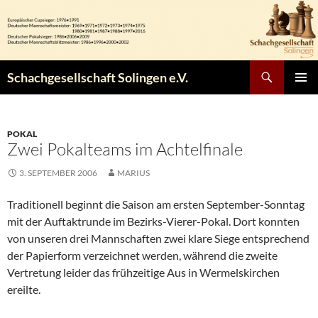
Zum
Inhalt
springen
Suchen
Schachgesellschaft Solingen e.V.
PRIMÄR
MENÜ
POKAL
Zwei Pokalteams im Achtelfinale
3. SEPTEMBER 2006
MARIUS
Traditionell beginnt die Saison am ersten September-Sonntag
mit der Auftaktrunde im Bezirks-Vierer-Pokal. Dort konnten
von unseren drei Mannschaften zwei klare Siege entsprechend
der Papierform verzeichnet werden, während die zweite
Vertretung leider das frühzeitige Aus in Wermelskirchen
ereilte.