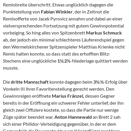
Remisbreite überschritt. Etwas unglücklich dagegen die
Punkteteilung von
Fabian Winkler
, der in Zeitnot die
Remisofferte von Jacek Pyrovicz annahm und dabei an einer
vielversprechenden Fortsetzung mit gutem Gewinnpotential
vorbeiging. So hing alles von Spitzenbrett
Markus Schmuck
ab, der jedoch ein minimal schlechteres Läuferendspiel gegen
den Wermelskirchener Spitzenspieler Matthias Krienke nicht
Remis halten konnte, so dass statt des erhofften Blitz-
Stechens eine unglückliche
1½:2½
-Niederlage quittiert werden
musste.
Die
dritte Mannschaft
konnte dagegen beim
3½:½
-Erfolg über
Vonkeln III ihrer Favoritenstellung gerecht werden. Den
Gewinnreigen eröffnete
Marius Fränzel,
dessen Gegner
bereits in der Eröffnung ein schwerer Fehler unterlief, der ihn
gleich zwei Offiziere kostete, so dass die Partie nur wenige
Züge später beendet war.
Anton Hannewald
an Brett 2 sah
sich einer Philidor-Verteidigung gegenüber, in der er dem
Gegner früh die Bauernstruktur am Königsflügel zerstören