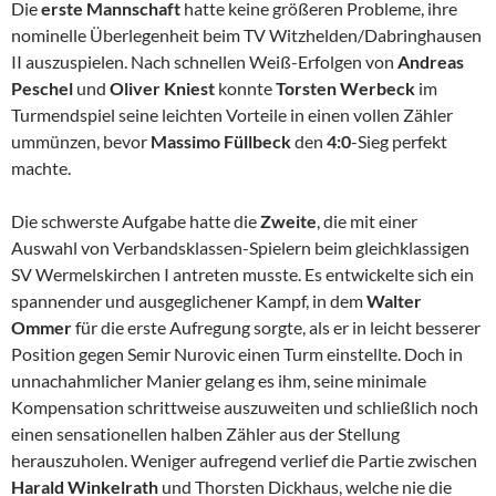
Die
erste Mannschaft
hatte keine größeren Probleme, ihre
nominelle Überlegenheit beim TV Witzhelden/Dabringhausen
II auszuspielen. Nach schnellen Weiß-Erfolgen von
Andreas
Peschel
und
Oliver Kniest
konnte
Torsten Werbeck
im
Turmendspiel seine leichten Vorteile in einen vollen Zähler
ummünzen, bevor
Massimo Füllbeck
den
4:0
-Sieg perfekt
machte.
Die schwerste Aufgabe hatte die
Zweite
, die mit einer
Auswahl von Verbandsklassen-Spielern beim gleichklassigen
SV Wermelskirchen I antreten musste. Es entwickelte sich ein
spannender und ausgeglichener Kampf, in dem
Walter
Ommer
für die erste Aufregung sorgte, als er in leicht besserer
Position gegen Semir Nurovic einen Turm einstellte. Doch in
unnachahmlicher Manier gelang es ihm, seine minimale
Kompensation schrittweise auszuweiten und schließlich noch
einen sensationellen halben Zähler aus der Stellung
herauszuholen. Weniger aufregend verlief die Partie zwischen
Harald Winkelrath
und Thorsten Dickhaus, welche nie die