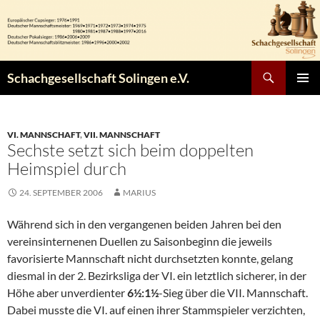
Zum
Inhalt
springen
Suchen
Schachgesellschaft Solingen e.V.
PRIMÄR
MENÜ
VI. MANNSCHAFT
,
VII. MANNSCHAFT
Sechste setzt sich beim doppelten
Heimspiel durch
24. SEPTEMBER 2006
MARIUS
Während sich in den vergangenen beiden Jahren bei den
vereinsinternenen Duellen zu Saisonbeginn die jeweils
favorisierte Mannschaft nicht durchsetzten konnte, gelang
diesmal in der 2. Bezirksliga der VI. ein letztlich sicherer, in der
Höhe aber unverdienter
6½:1½
-Sieg über die VII. Mannschaft.
Dabei musste die VI. auf einen ihrer Stammspieler verzichten,