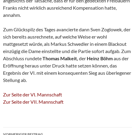
angesichts der Tatsache, dass er für den gedeckten Freibauern
Franks nicht wirklich ausreichend Kompensation hatte,
annahm.
Zum Glückspilz des Tages avancierte dann Sven Zoglowek, der
sich bereits ausrechnete, auf welche Weise er wohl
mattgesetzt würde, als Markus Schwedler in einem Blackout
einzügig die Dame einstellte und die Partie sofort aufgab. Zum
Abschluss rundete
Thomas Malkeit,
der
Heinz Böhm
aus der
Eröffnung heraus unter Druck hatte setzen können, das
Ergebnis der VI. mit einem konsequenten Sieg aus überlegener
Stellung ab.
Zur Seite der VI. Mannschaft
Zur Seite der VII. Mannschaft
Beitragsnavigation
VORHERIGER BEITRAG