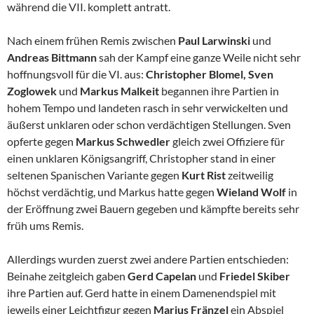
während die VII. komplett antratt.
Nach einem frühen Remis zwischen
Paul Larwinski
und
Andreas Bittmann
sah der Kampf eine ganze Weile nicht sehr
hoffnungsvoll für die VI. aus:
Christopher Blomel, Sven
Zoglowek
und
Markus Malkeit
begannen ihre Partien in
hohem Tempo und landeten rasch in sehr verwickelten und
äußerst unklaren oder schon verdächtigen Stellungen. Sven
opferte gegen
Markus Schwedler
gleich zwei Offiziere für
einen unklaren Königsangriff, Christopher stand in einer
seltenen Spanischen Variante gegen
Kurt Rist
zeitweilig
höchst verdächtig, und Markus hatte gegen
Wieland Wolf
in
der Eröffnung zwei Bauern gegeben und kämpfte bereits sehr
früh ums Remis.
Allerdings wurden zuerst zwei andere Partien entschieden:
Beinahe zeitgleich gaben
Gerd Capelan
und
Friedel Skiber
ihre Partien auf. Gerd hatte in einem Damenendspiel mit
jeweils einer Leichtfigur gegen
Marius Fränzel
ein Abspiel