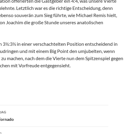
uation offerierten die Gastgeber ein 4:4, was unsere Vierte
ehnte. Letztlich war es die richtige Entscheidung, denn
benso souverän zum Sieg führte, wie Michael Remis hielt,
von Joachim die große Stunde unseres anatolischen
n 3½:3½ in einer verschachtelten Position entscheidend in
nzudringen und mit einem Big Point den umjubelten, wenn
t zu machen, nach dem die Vierte nun dem Spitzenspiel gegen
hen mit Vorfreude entgegensieht.
avigation
RAG
 Tornado
G