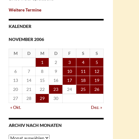
Weitere Termine
KALENDER
NOVEMBER 2006
M
D
M
D
F
S
S
1
2
3
4
5
6
7
8
9
10
11
12
13
14
15
16
17
18
19
20
21
22
23
24
25
26
27
28
29
30
« Okt.
Dez. »
ARCHIV NACH MONATEN
Archiv