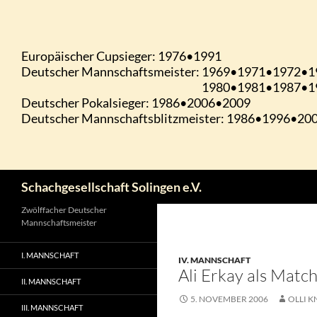
Zum
Inhalt
springen
Suchen
Schachgesellschaft Solingen e.V.
Zwölffacher Deutscher
Mannschaftsmeister
I. MANNSCHAFT
IV. MANNSCHAFT
Ali Erkay als Matc
II. MANNSCHAFT
5. NOVEMBER 2006
OLLI K
III. MANNSCHAFT