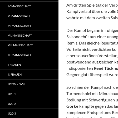
Am dritten Spieltag der Ver
IV. MANNSCHAFT
Kampfverlauf über die volle 
V. MANNSCHAFT
wahrte mit dem zweiten Sais
VI. MANNSCHAFT
Der Kampf begann in ruhige
VII. MANNSCHAFT
Saisondebüt aus einer unang
Remis. Das gleiche Resultat 
VIII. MANNSCHAFT
Vorteile nicht verdichten ko
einer souveränen Vorstellung
IX. MANNSCHAFT
postwendend ausgleichen kan
I. FRAUEN
indisponierten
René Tückma
Gegner glatt überspielt wurd
II. FRAUEN
U20W – DVM
So schien der Kampf nach der
Turmendspiel mit Minusbaue
U20-1
Stellung mit Schwerfiguren 
U20-2
Görke
kämpfte gegen das lan
komplexen Endspiel ums Re
U20-3