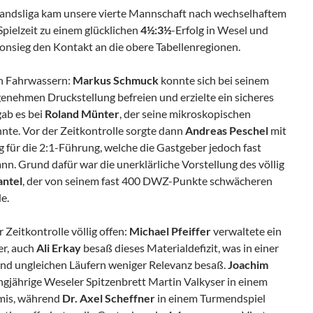
bandsliga kam unsere vierte Mannschaft nach wechselhaftem
Spielzeit zu einem glücklichen
4½:3½
-Erfolg in Wesel und
onsieg den Kontakt an die obere Tabellenregionen.
n Fahrwassern:
Markus Schmuck
konnte sich bei seinem
enehmen Druckstellung befreien und erzielte ein sicheres
gab es bei
Roland Münter
, der seine mikroskopischen
nnte. Vor der Zeitkontrolle sorgte dann
Andreas Peschel
mit
 für die 2:1-Führung, welche die Gastgeber jedoch fast
n. Grund dafür war die unerklärliche Vorstellung des völlig
ntel
, der von seinem fast 400 DWZ-Punkte schwächeren
e.
 Zeitkontrolle völlig offen:
Michael Pfeiffer
verwaltete ein
r, auch
Ali Erkay
besaß dieses Materialdefizit, was in einer
und ungleichen Läufern weniger Relevanz besaß.
Joachim
gjährige Weseler Spitzenbrett Martin Valkyser in einem
mis, während
Dr. Axel Scheffner
in einem Turmendspiel