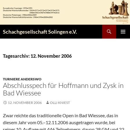
Zum
Inhalt
springen
Suchen
Schachgesellschaft Solingen e.V.
PRIMÄR
MENÜ
Tagesarchiv: 12. November 2006
TURNIERE ANDERSWO
Abschlusspech für Hoffmann und Zysk in
Bad Wiessee
12. NOVEMBER 2006
OLLI KNIEST
Zwar reichte das traditionelle Open in Bad Wiessee, das in
diesem Jahr vom 05.–12.11.2006 ausgetragen wurde, bei
seiner 10. Auflage mit 446 Teilnehmern, davon 28 GM und 22