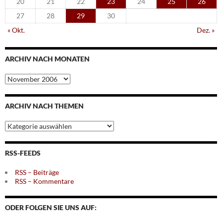
20
21
22
23
24
25
26
27
28
29
30
« Okt.
Dez. »
ARCHIV NACH MONATEN
Archiv
nach
Monaten
ARCHIV NACH THEMEN
Archiv
nach
Themen
RSS-FEEDS
RSS – Beiträge
RSS – Kommentare
ODER FOLGEN SIE UNS AUF: