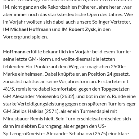
IM, nicht ganz an die Rekordzahlen früherer Jahre heran, war
aber immer noch das stärkste deutsche Open des Jahres. Wie
im Vorjahr wollten sich dabei auch unsere Solinger Vertreter,
IM Michael Hoffmann
und
IM Robert Zysk
, in den
Vordergrund spielen.
Hoffmann
erfüllte bekanntlich im Vorjahr bei diesem Turnier
seine letzte GM-Norm und wollte diesmal die letzten
fehlenden Elo-Punkte auf dem Weg zur magischen 2500er-
Marke einheimsen. Dabei knüpfte er, an Position 24 gesetzt,
zunächst nahtlos an seine Vorjahresform an. Er startete mit
4½/5, remisierte dabei komfortabel gegen den Topgesetzten
GM Alexander Moiseenko (2632), und bot in der 6. Runde eine
starke Verteidigungsleistung gegen den späteren Turniersieger
GM Stelios Halkias (2571), als er ein Turmendspiel mit
Minusbauer Remis hielt. Sein Turnierschicksal entschied sich
dann im siebten Durchgang, als er gegen den US-
Spitzengroßmeister Alexander Schabalow (2575) eine klare