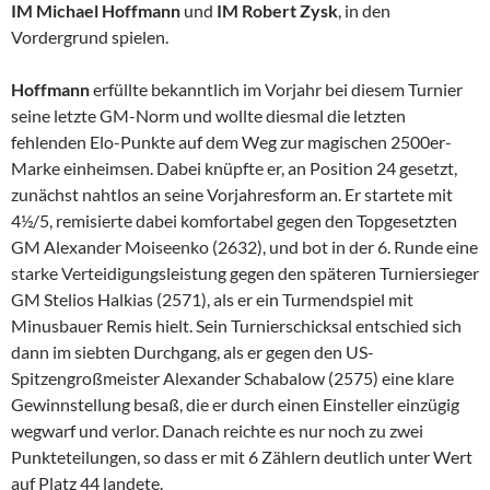
IM Michael Hoffmann
und
IM Robert Zysk
, in den
Vordergrund spielen.
Hoffmann
erfüllte bekanntlich im Vorjahr bei diesem Turnier
seine letzte GM-Norm und wollte diesmal die letzten
fehlenden Elo-Punkte auf dem Weg zur magischen 2500er-
Marke einheimsen. Dabei knüpfte er, an Position 24 gesetzt,
zunächst nahtlos an seine Vorjahresform an. Er startete mit
4½/5, remisierte dabei komfortabel gegen den Topgesetzten
GM Alexander Moiseenko (2632), und bot in der 6. Runde eine
starke Verteidigungsleistung gegen den späteren Turniersieger
GM Stelios Halkias (2571), als er ein Turmendspiel mit
Minusbauer Remis hielt. Sein Turnierschicksal entschied sich
dann im siebten Durchgang, als er gegen den US-
Spitzengroßmeister Alexander Schabalow (2575) eine klare
Gewinnstellung besaß, die er durch einen Einsteller einzügig
wegwarf und verlor. Danach reichte es nur noch zu zwei
Punkteteilungen, so dass er mit 6 Zählern deutlich unter Wert
auf Platz 44 landete.