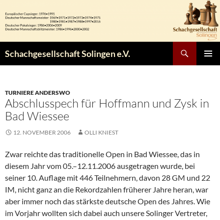
Zum
Inhalt
springen
Suchen
Schachgesellschaft Solingen e.V.
PRIMÄR
MENÜ
TURNIERE ANDERSWO
Abschlusspech für Hoffmann und Zysk in
Bad Wiessee
12. NOVEMBER 2006
OLLI KNIEST
Zwar reichte das traditionelle Open in Bad Wiessee, das in
diesem Jahr vom 05.–12.11.2006 ausgetragen wurde, bei
seiner 10. Auflage mit 446 Teilnehmern, davon 28 GM und 22
IM, nicht ganz an die Rekordzahlen früherer Jahre heran, war
aber immer noch das stärkste deutsche Open des Jahres. Wie
im Vorjahr wollten sich dabei auch unsere Solinger Vertreter,