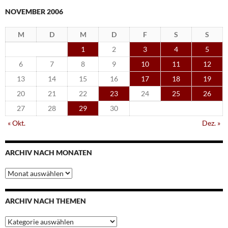
NOVEMBER 2006
M
D
M
D
F
S
S
1
2
3
4
5
6
7
8
9
10
11
12
13
14
15
16
17
18
19
20
21
22
23
24
25
26
27
28
29
30
« Okt.
Dez. »
ARCHIV NACH MONATEN
Archiv
nach
Monaten
ARCHIV NACH THEMEN
Archiv