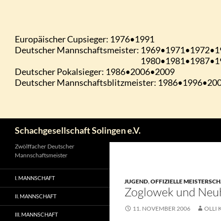
Zum
Inhalt
springen
Suchen
Schachgesellschaft Solingen e.V.
Zwölffacher Deutscher
Mannschaftsmeister
I. MANNSCHAFT
JUGEND
,
OFFIZIELLE MEISTERSC
Zoglowek und Neuh
II. MANNSCHAFT
11. NOVEMBER 2006
OLLI 
III. MANNSCHAFT