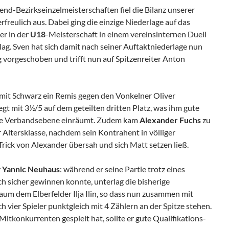
nd-Bezirkseinzelmeisterschaften fiel die Bilanz unserer
rfreulich aus. Dabei ging die einzige Niederlage auf das
der in der
U18
-Meisterschaft in einem vereinsinternen Duell
ag. Sven hat sich damit nach seiner Auftaktniederlage nun
 vorgeschoben und trifft nun auf Spitzenreiter Anton
mit Schwarz ein Remis gegen den Vonkelner Oliver
gt mit 3½/5 auf dem geteilten dritten Platz, was ihm gute
die Verbandsebene einräumt. Zudem kam
Alexander Fuchs
zu
r Altersklasse, nachdem sein Kontrahent in völliger
rick von Alexander übersah und sich Matt setzen ließ.
r
Yannic Neuhaus
: während er seine Partie trotz eines
ich sicher gewinnen konnte, unterlag die bisherige
um dem Elberfelder Ilja Ilin, so dass nun zusammen mit
h vier Spieler punktgleich mit 4 Zählern an der Spitze stehen.
Mitkonkurrenten gespielt hat, sollte er gute Qualifikations-