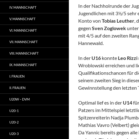
In der Nachholrunde der Juge
IV. MANNSCHAFT
Jugendlichen mit 3½/5 sehr e
V. MANNSCHAFT
Konto von
Tobias Leuther
, 
gegen
Sven Zoglowek
unterl
VI. MANNSCHAFT
mit 4/5 auf den zweiten Rang
VII. MANNSCHAFT
Hannewald.
VIII. MANNSCHAFT
In der
U16
konnte
Leo Rizzi
Wroblowski erreichen und lie
IX. MANNSCHAFT
Qualifikationschancen für 
I. FRAUEN
seinem zweiten Sieg in diese
Gewinnstellung den letzten T
II. FRAUEN
U20W – DVM
Optimal lief es in der
U14
fü
Patzers im Mittelspiel letztl
U20-1
Spitzenreiterin Nadja Plumba
U20-2
Mathias Vavro (Velbert) gleic
Da Yannic bereits gegen alle 
U20-3