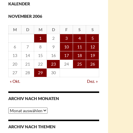
KALENDER
NOVEMBER 2006
M
D
M
D
F
S
S
1
2
3
4
5
6
7
8
9
10
11
12
13
14
15
16
17
18
19
20
21
22
23
24
25
26
27
28
29
30
« Okt.
Dez. »
ARCHIV NACH MONATEN
Archiv
nach
Monaten
ARCHIV NACH THEMEN