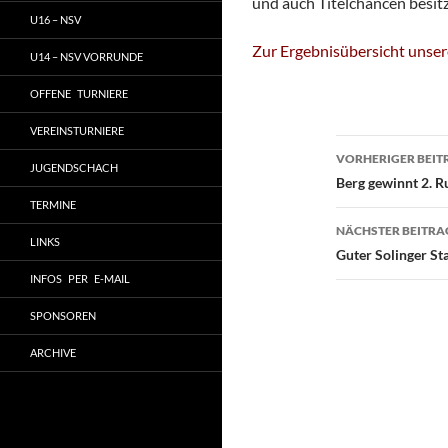
und auch Titelchancen besit
U16 – NSV
Zur Ergebnisübersicht unser
U14 – NSV VORRUNDE
OFFENE TURNIERE
VEREINSTURNIERE
Beitragsn
VORHERIGER BEIT
JUGENDSCHACH
Berg gewinnt 2. R
TERMINE
NÄCHSTER BEITRA
LINKS
Guter Solinger St
INFOS PER E-MAIL
SPONSOREN
ARCHIVE