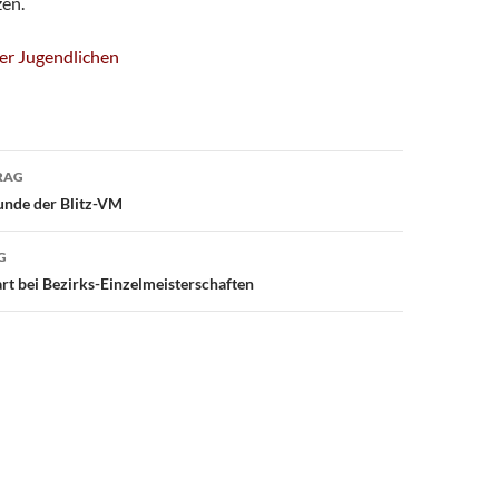
zen.
er Jugendlichen
avigation
RAG
unde der Blitz-VM
G
art bei Bezirks-Einzelmeisterschaften