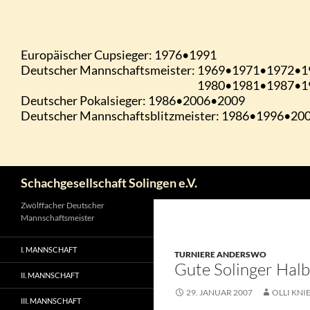
Zum
Inhalt
springen
Suchen
Schachgesellschaft Solingen e.V.
Zwölffacher Deutscher
Mannschaftsmeister
I. MANNSCHAFT
TURNIERE ANDERSWO
Gute Solinger Halb
II. MANNSCHAFT
29. JANUAR 2007
OLLI KNI
III. MANNSCHAFT