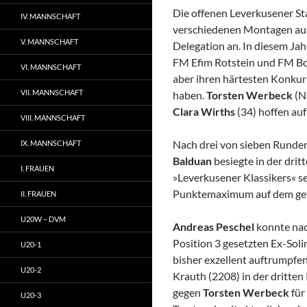
Die offenen Leverkusener St
IV. MANNSCHAFT
verschiedenen Montagen ausg
V. MANNSCHAFT
Delegation an. In diesem Jah
FM Efim Rotstein und FM Bor
VI. MANNSCHAFT
aber ihren härtesten Konkur
VII. MANNSCHAFT
haben.
Torsten
Werbeck
(N
Clara Wirths
(34) hoffen auf
VIII. MANNSCHAFT
Nach drei von sieben Runden
IX. MANNSCHAFT
Balduan
besiegte in der dri
I. FRAUEN
»Leverkusener Klassikers« s
Punktemaximum auf dem gete
II. FRAUEN
U20W – DVM
Andreas Peschel
konnte nac
Position 3 gesetzten Ex-Soli
U20-1
bisher exzellent auftrumpf
U20-2
Krauth (2208) in der dritten
gegen
Torsten Werbeck
für
U20-3