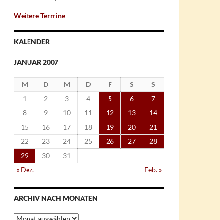
Weitere Termine
KALENDER
JANUAR 2007
M
D
M
D
F
S
S
1
2
3
4
5
6
7
8
9
10
11
12
13
14
15
16
17
18
19
20
21
22
23
24
25
26
27
28
29
30
31
« Dez.
Feb. »
ARCHIV NACH MONATEN
Archiv