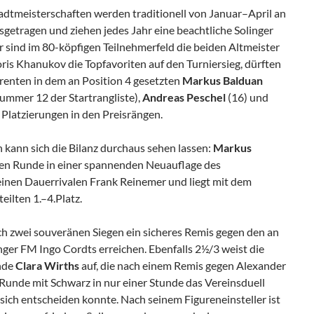
adtmeisterschaften werden traditionell von Januar–April an
etragen und ziehen jedes Jahr eine beachtliche Solinger
r sind im 80-köpfigen Teilnehmerfeld die beiden Altmeister
is Khanukov die Topfavoriten auf den Turniersieg, dürften
renten in dem an Position 4 gesetzten
Markus Balduan
ummer 12 der Startrangliste),
Andreas
Peschel
(16) und
 Platzierungen in den Preisrängen.
 kann sich die Bilanz durchaus sehen lassen:
Markus
tten Runde in einer spannenden Neuauflage des
einen Dauerrivalen Frank Reinemer und liegt mit dem
ilten 1.–4.Platz.
h zwei souveränen Siegen ein sicheres Remis gegen den an
nger FM Ingo Cordts erreichen. Ebenfalls 2½/3 weist die
ende
Clara Wirths
auf, die nach einem Remis gegen Alexander
 Runde mit Schwarz in nur einer Stunde das Vereinsduell
 sich entscheiden konnte. Nach seinem Figureneinsteller ist