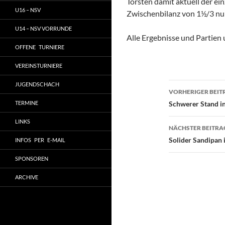
Torsten damit aktuell der ei
U16 – NSV
Zwischenbilanz von 1½/3 nun
U14 – NSV VORRUNDE
Alle Ergebnisse und Partien 
OFFENE TURNIERE
VEREINSTURNIERE
Beitragsn
JUGENDSCHACH
VORHERIGER BEIT
TERMINE
Schwerer Stand i
LINKS
NÄCHSTER BEITRA
Solider Sandipan 
INFOS PER E-MAIL
SPONSOREN
ARCHIVE