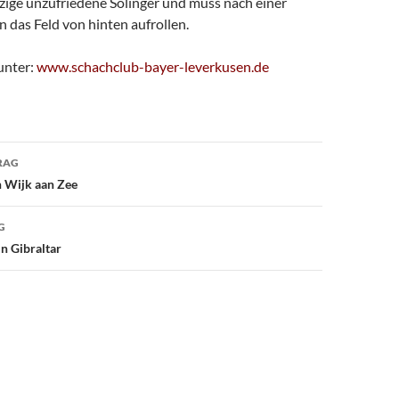
nzige unzufriedene Solinger und muss nach einer
 das Feld von hinten aufrollen.
unter:
www.schachclub-bayer-leverkusen.de
avigation
RAG
n Wijk aan Zee
G
in Gibraltar